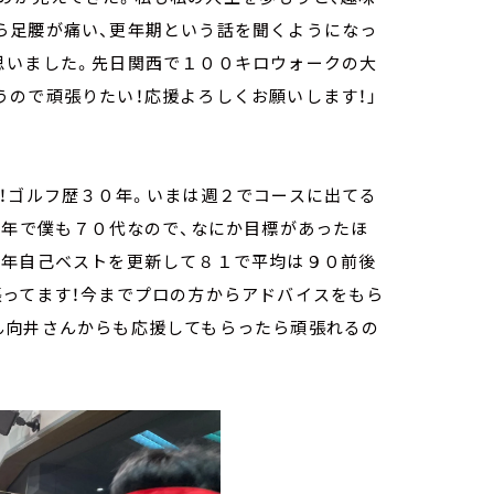
ら足腰が痛い、更年期という話を聞くようになっ
思いました。先日関西で１００キロウォークの大
うので頑張りたい！応援よろしくお願いします！」
す！ゴルフ歴３０年。いまは週２でコースに出てる
来年で僕も７０代なので、なにか目標があったほ
今年自己ベストを更新して８１で平均は９０前後
張ってます！今までプロの方からアドバイスをもら
ん向井さんからも応援してもらったら頑張れるの