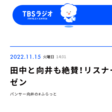
今日の番組表
トピッ
週間番組表
TBS
Podca
お知ら
2022.11.15
火曜日
14:31
田中と向井も絶賛！リスナ
ゼン
パンサー向井の#ふらっと