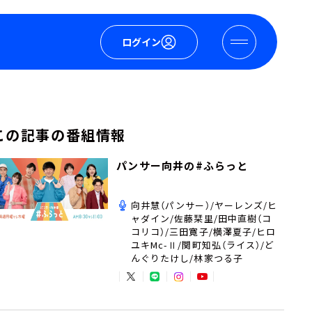
ログイン
この記事の番組情報
パンサー向井の#ふらっと
向井慧（パンサー）/ヤーレンズ/ヒ
ャダイン/佐藤栞里/田中直樹（コ
コリコ）/三田寛子/横澤夏子/ヒロ
ユキMc-Ⅱ/関町知弘（ライス）/ど
んぐりたけし/林家つる子