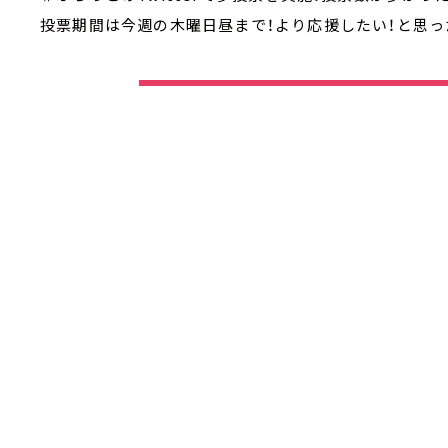
投票期間は今週の木曜日昼まで！より応援したい！と思っ
タイム
ポスト
LINEで送る