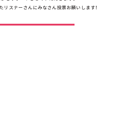
たリスナーさんにみなさん投票お願いします！
フリーで聴く
シェア
ブクマ