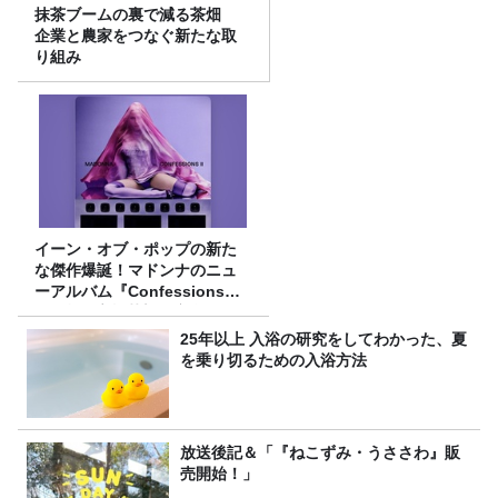
抹茶ブームの裏で減る茶畑
企業と農家をつなぐ新たな取
り組み
イーン・オブ・ポップの新た
な傑作爆誕！マドンナのニュ
ーアルバム『Confessions
II』特集(高橋芳朗の音楽コラ
ム)
25年以上 入浴の研究をしてわかった、夏
を乗り切るための入浴方法
放送後記＆「『ねこずみ・うささわ』販
売開始！」