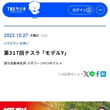
ログイン
マイページ
2022.10.27
木曜日
14:32
新規会員登録
ログイン
バラエティ・お笑い
第317回テスラ 「モデルY」
週刊自動車批評 小沢コージのCARグルメ
この記事をシェア
今日の番組表
週間番組表
トピックス
TBS Podcast