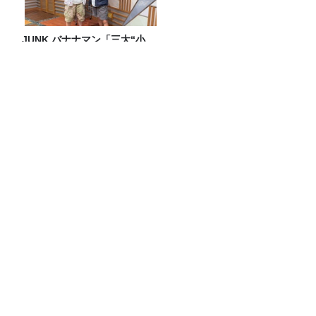
JUNK バナナマン「三大“小
MC”の一人、陣内智則さんと
ほぼ同期トーク！！」
放送後記＆「危険な作業をヘルメットも
被らず気合いと経験だけでやってる職
人」
2026年８月2日（日）純喫茶もぐもぐ
― プレイリスト
妄想散歩へ出発！サカイJr.が愛を語る
Recommended by