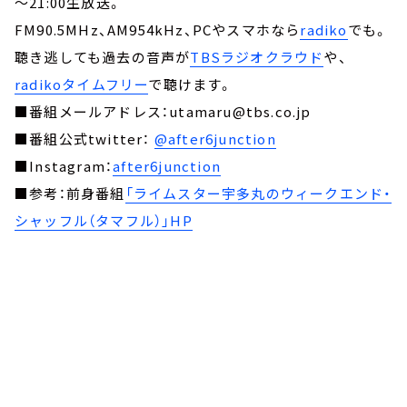
～21:00生放送。
FM90.5MHz、AM954kHz、PCやスマホなら
radiko
でも。
聴き逃しても過去の音声が
TBSラジオクラウド
や、
radikoタイムフリー
で聴けます。
■番組メールアドレス：utamaru@tbs.co.jp
■番組公式twitter：
@after6junction
■Instagram：
after6junction
■参考：前身番組
「ライムスター宇多丸のウィークエンド・
シャッフル（タマフル）」HP