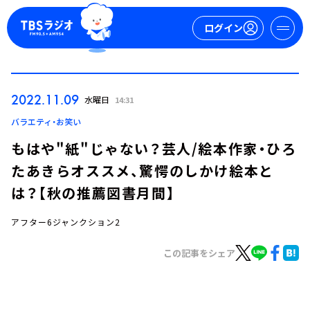
ログイン
マイページ
2022.11.09
水曜日
14:31
新規会員登録
ログイン
バラエティ・お笑い
もはや"紙"じゃない？芸人/絵本作家・ひろ
たあきらオススメ、驚愕のしかけ絵本と
は？【秋の推薦図書月間】
アフター6ジャンクション2
今日の番組表
この記事をシェア
週間番組表
トピックス
TBS Podcast