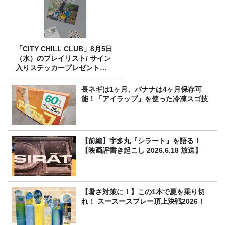
「CITY CHILL CLUB」8月5日
（水）のプレイリスト/ サイン
入りステッカープレゼント有
り
長ネギは1ヶ月、バナナは4ヶ月保存可
能！「アイラップ」を使った冷凍スゴ技
【前編】宇多丸『シラート』を語る！
【映画評書き起こし 2026.6.18 放送】
【暑さ対策に！】この1本で夏を乗り切
れ！ スースースプレー頂上決戦2026！