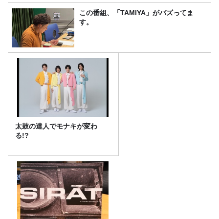
この番組、「TAMIYA」がバズってま
す。
太鼓の達人でモナキが変わ
る!?