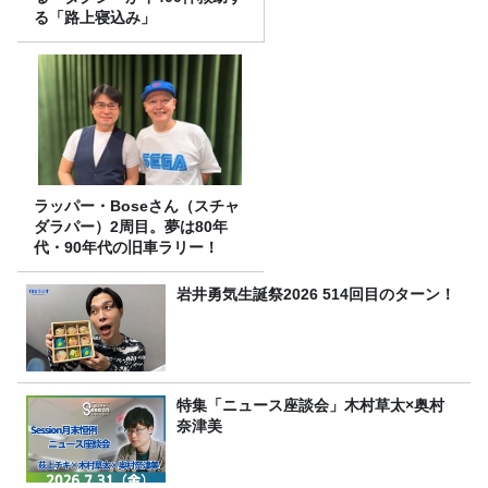
る「路上寝込み」
ラッパー・Boseさん（スチャ
ダラパー）2周目。夢は80年
代・90年代の旧車ラリー！
岩井勇気生誕祭2026 514回目のターン！
特集「ニュース座談会」木村草太×奥村
奈津美