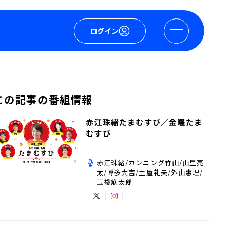
ログイン
この記事の番組情報
赤江珠緒たまむすび／金曜たま
むすび
赤江珠緒/カンニング竹山/山里亮
太/博多大吉/土屋礼央/外山惠理/
玉袋筋太郎