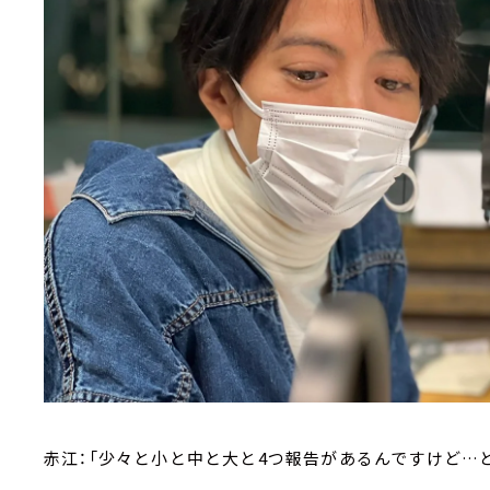
赤江：「少々と小と中と大と4つ報告があるんですけど…ど