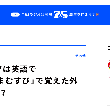
クス
イベント・グッ
ズ
st
YouTube
せ
会社情報
その他
ツは英語で
たまむすび」で覚えた外
？