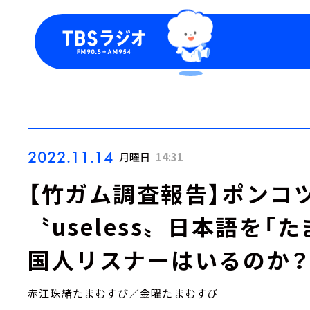
今日の番組表
トピッ
週間番組表
TBS
Podca
お知ら
2022.11.14
月曜日
14:31
【竹ガム調査報告】ポンコ
〝useless〟日本語を「
国人リスナーはいるのか？
赤江珠緒たまむすび／金曜たまむすび