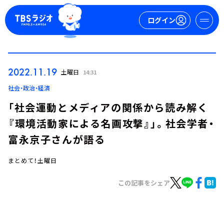
ログイン
マイページ
2022.11.19
土曜日
14:31
新規会員登録
ログイン
社会・政治・経済
「社会運動とメディアの関係から読み解く
『環境活動家による名画攻撃』」。社会学者・
富永京子さんが語る
まとめて！土曜日
今日の番組表
この記事をシェア
週間番組表
トピックス
TBS Podcast