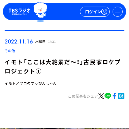
ログイン
マイページ
2022.11.16
水曜日
14:31
新規会員登録
ログイン
その他
イモト「ここは大絶景だ～！」古民家ロケプ
ロジェクト①
イモトアヤコのすっぴんしゃん
この記事をシェア
今日の番組表
週間番組表
トピックス
TBS Podcast