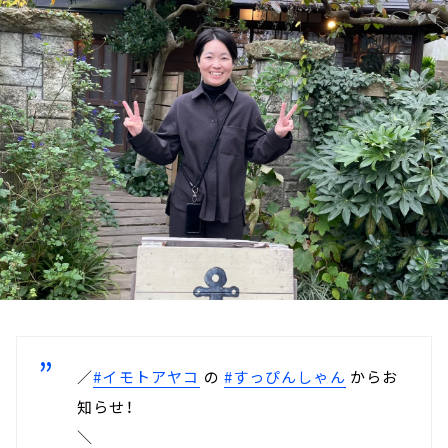
お知らせ
イベント・グッズ
YouTube
会社情報
／
#イモトアヤコ
の
#すっぴんしゃん
からお
知らせ！
＼