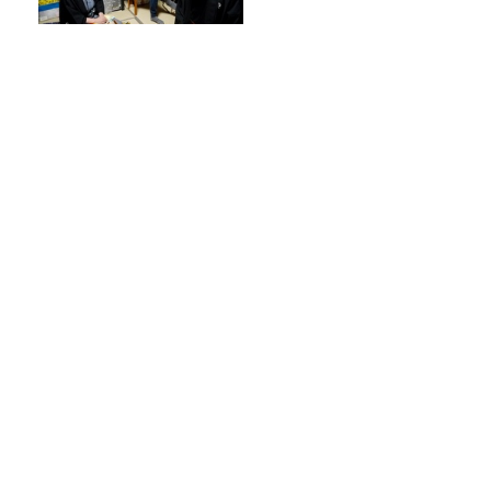
『映画ちいかわ 人魚の島のひ
みつ』を観に行ったのはいい
けれど…
地元が近い？お笑いコンビ・きしたかの
とロイヤルトーク！
放送後記＆「『ねこずみ・うささわ』販
売開始！」
#17. 篠塚大輝も「マンタのように広がる
背中」になる？！TBS齋藤慎太郎アナに
聞くメンズフィジークの魅力！！
Recommended by