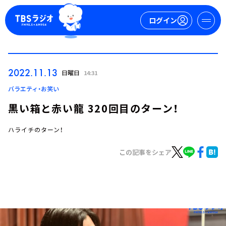
ログイン
マイページ
2022.11.13
日曜日
14:31
新規会員登録
ログイン
バラエティ・お笑い
黒い箱と赤い龍 320回目のターン！
ハライチのターン！
この記事をシェア
今日の番組表
週間番組表
トピックス
TBS Podcast