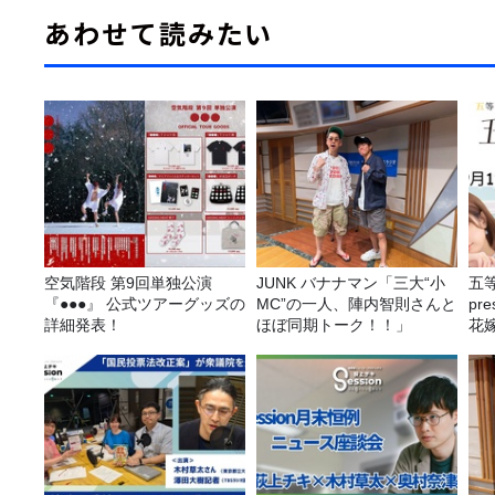
あわせて読みたい
空気階段 第9回単独公演
JUNK バナナマン「三大“小
五
『●●●』 公式ツアーグッズの
MC”の一人、陣内智則さんと
pr
詳細発表！
ほぼ同期トーク！！」
花嫁
決