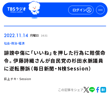
ログイン
マイページ
2022.11.14
月曜日
14:31
新規会員登録
ログイン
社会・政治・経済
誹謗中傷に「いいね」を押した行為に賠償命
令。伊藤詩織さんが自民党の杉田水脈議員
に逆転勝訴（毎日新聞・N検Session）
荻上チキ・ Session
今日の番組表
この記事をシェア
週間番組表
トピックス
TBS Podcast