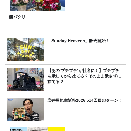
鰻パクリ
「Sunday Heavens」販売開始！
【あの‘プチプチ‘が社名に！】プチプチ
を潰してから捨てる？そのまま潰さずに
捨てる？
岩井勇気生誕祭2026 514回目のターン！