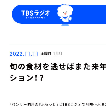
今日の番組表
トピッ
週間番組表
TBS
Podca
お知ら
2022.11.11
金曜日
14:31
旬の食材を逃せばまた来年
ション！？
「パンサー向井の#ふらっと」はTBSラジオで月曜～木曜