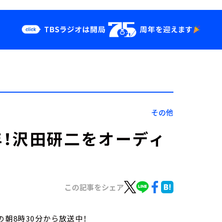
クス
イベント・グッ
ズ
st
YouTube
せ
会社情報
その他
！沢田研二をオーディ
この記事をシェア
の朝8時30分から放送中！