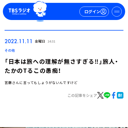
ログイン
マイページ
2022.11.11
金曜日
14:31
新規会員登録
ログイン
その他
「日本は旅への理解が無さすぎる‼」旅人・
たかのTるこの愚痴！
宮藤さんに言ってもしょうがないんですけど
この記事をシェア
今日の番組表
週間番組表
トピックス
TBS Podcast