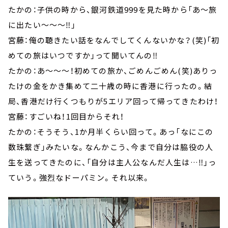
たかの：子供の時から、銀河鉄道999を見た時から「あ～旅
に出たい～～～‼」
宮藤：俺の聴きたい話をなんでしてくんないかな？(笑)「初
めての旅はいつですか」って聞いてんの‼
たかの：あ～～～！初めての旅か、ごめんごめん(笑)ありっ
たけの金をかき集めて二十歳の時に香港に行ったの。結
局、香港だけ行くつもりが5エリア回って帰ってきたわけ！
宮藤：すごいね！1回目からそれ！
たかの：そうそう、1か月半くらい回って。あっ「なにこの
数珠繋ぎ」みたいな。なんかこう、今まで自分は脇役の人
生を送ってきたのに、「自分は主人公なんだ人生は…‼」っ
ていう。強烈なドーパミン。それ以来。