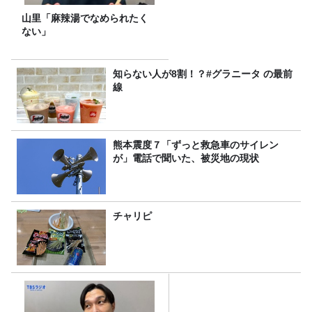
山里「麻辣湯でなめられたく
ない」
知らない人が8割！？#グラニータ の最前
線
熊本震度７「ずっと救急車のサイレン
が」電話で聞いた、被災地の現状
チャリピ