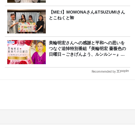
【ME:I】MOMONAさん&TSUZUMIさん
とこねくと🌺
美輪明宏さんへの感謝と平和への思いを
つなぐ追悼特別番組『美輪明宏 薔薇色の
日曜日～ごきげんよう、ルンルン～』
8/9（日）16時放送
Recommended by