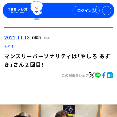
ログイン
マイページ
2022.11.13
日曜日
14:31
新規会員登録
ログイン
その他
マンスリーパーソナリティは「やしろ あず
き」さん２回目！
この記事をシェア
今日の番組表
週間番組表
トピックス
TBS Podcast