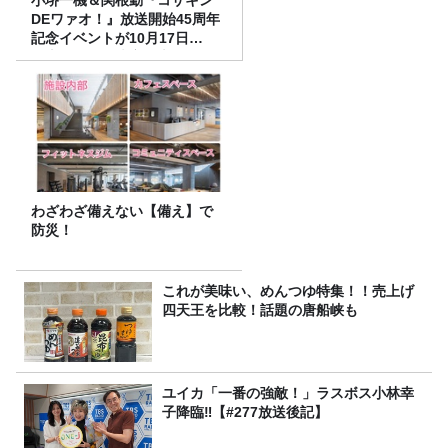
DEワァオ！』放送開始45周年
記念イベントが10月17日
（土）に開催決定！本日より
FC先行受付スタート！
わざわざ備えない【備え】で
防災！
これが美味い、めんつゆ特集！！売上げ
四天王を比較！話題の唐船峡も
ユイカ「一番の強敵！」ラスボス小林幸
子降臨‼【#277放送後記】