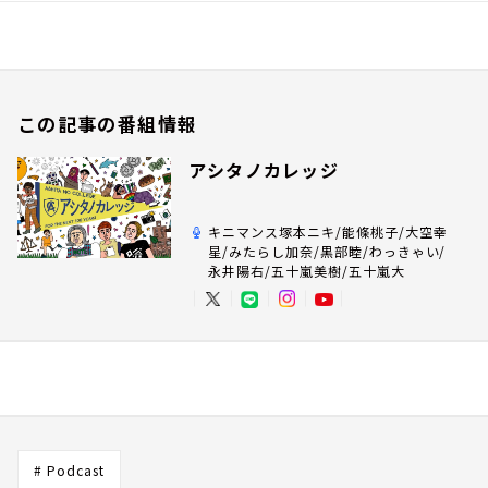
この記事の番組情報
アシタノカレッジ
キニマンス塚本ニキ/能條桃子/大空幸
星/みたらし加奈/黒部睦/わっきゃい/
永井陽右/五十嵐美樹/五十嵐大
# Podcast