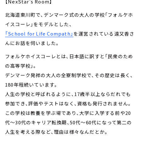
【
NexStar’s Room
】
北海道東川町で、デンマーク式の大人の学校「フォルケホ
イスコーレ」をモデルとした、
「School for Life Compath」
を運営されている遠又香さ
んにお話を伺いました。
フォルケホイスコーレとは、日本語に訳すと「民衆のため
の高等学校」。
デンマーク発祥の大人の全寮制学校で、その歴史は長く、
180年程続いています。
人生の学校と呼ばれるように、17歳半以上ならだれでも
参加でき、評価やテストはなく、資格も発行されません。
この学校は教養を学ぶ場であり、大学に入学する前や20
代～30代のキャリア転換期、50代～60代になって第二の
人生を考える際など、理由は様々なんだとか。