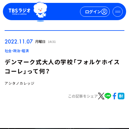
ログイン
マイページ
2022.11.07
月曜日
14:31
新規会員登録
ログイン
社会・政治・経済
デンマーク式大人の学校「フォルケホイス
コーレ」って何？
アシタノカレッジ
この記事をシェア
今日の番組表
週間番組表
トピックス
TBS Podcast