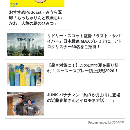
おすすめPodcast・みうら五
郎「もっちゅりんと映画ちい
かわ 人魚の島のひみつ」
リドリー・スコット監督『ラスト・サバ
イバー』日本最速IMAXプレミアに、アト
ロクリスナー60名をご招待！
【暑さ対策に！】この1本で夏を乗り切
れ！ スースースプレー頂上決戦2026！
JUNK バナナマン「約３か月ぶりに登場
の近藤春菜さんとイロモネア話！！」
Recommended by