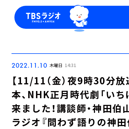
今日の番組表
トピッ
週間番組表
TBS
Podca
お知ら
2022.11.10
木曜日
14:31
【11/11（金）夜9時30
本、NHK正月時代劇「い
来ました！講談師・神田伯山
ラジオ『問わず語りの神田