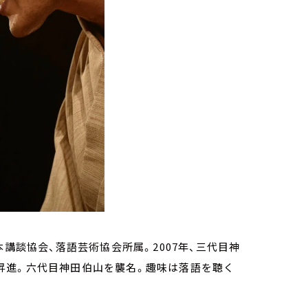
講談協会、落語芸術協会所属。2007年、三代目神
打に昇進。六代目神田伯山を襲名。趣味は落語を聴く