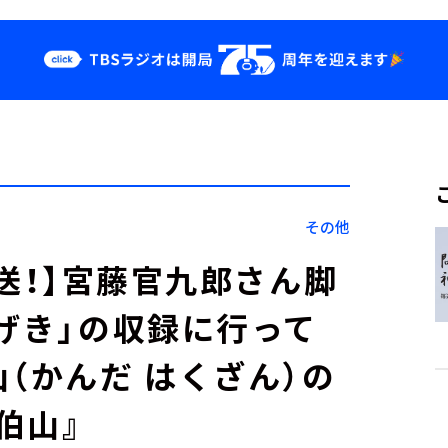
クス
イベント・グッ
ズ
st
YouTube
せ
会社情報
その他
分放送！】宮藤官九郎さん脚
ちげき」の収録に行って
（かんだ はくざん）の
伯山』