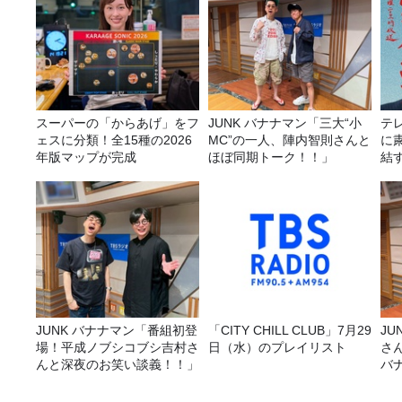
スーパーの「からあげ」をフ
JUNK バナナマン「三大“小
テ
ェスに分類！全15種の2026
MC”の一人、陣内智則さんと
に
年版マップが完成
ほぼ同期トーク！！」
結す
室』
JUNK バナナマン「番組初登
「CITY CHILL CLUB」7月29
JUNK バナナ
場！平成ノブシコブシ吉村さ
日（水）のプレイリスト
さ
んと深夜のお笑い談義！！」
バ
ら