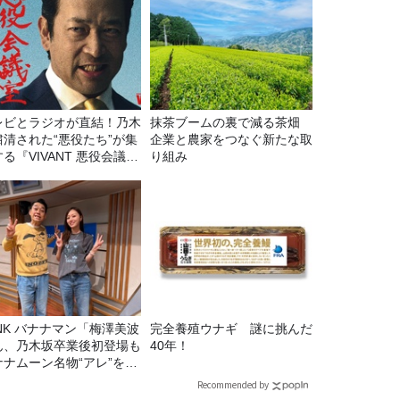
レビとラジオが直結！乃木
抹茶ブームの裏で減る茶畑
粛清された“悪役たち”が集
企業と農家をつなぐ新たな取
る『VIVANT 悪役会議
り組み
7/26(日)23時スタート！
マン「梅澤美波
完全養殖ウナギ 謎に挑んだ
ん、乃木坂卒業後初登場も
40年！
ナナムーン名物“アレ”を喰
う」
Recommended by