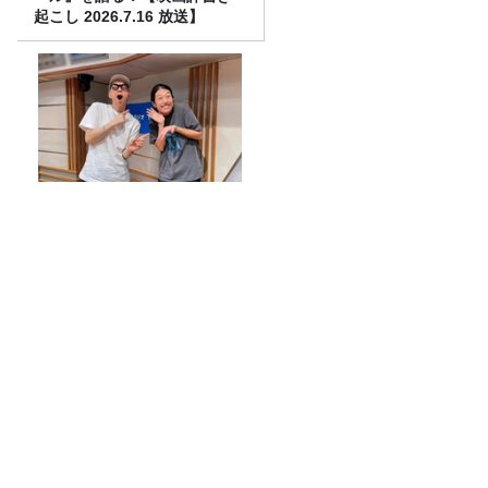
起こし 2026.7.16 放送】
JUNK バナナマン「横澤夏子
さん登場！婚活パーティーの
攻略テクニックは『したし
げ』！？」
パデルの徳本佳恵さんが登場！
この番組、「TAMIYA」がバズってま
す。