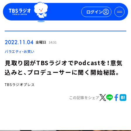
ログイン
マイページ
2022.11.04
金曜日
14:31
新規会員登録
ログイン
バラエティ・お笑い
見取り図がTBSラジオでPodcastを！意気
込みと、プロデューサーに聞く開始秘話。
TBSラジオプレス
この記事をシェア
今日の番組表
週間番組表
トピックス
TBS Podcast