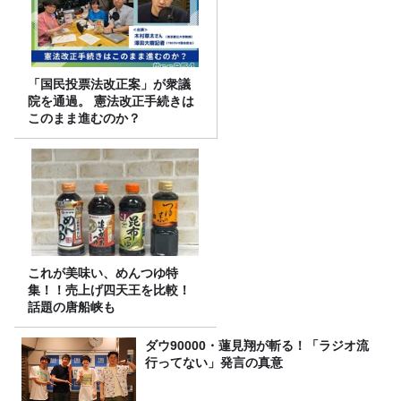
「国民投票法改正案」が衆議
院を通過。 憲法改正手続きは
このまま進むのか？
これが美味い、めんつゆ特
集！！売上げ四天王を比較！
話題の唐船峡も
ダウ90000・蓮見翔が斬る！「ラジオ流
行ってない」発言の真意