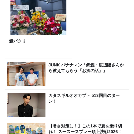
鰻パクリ
JUNK バナナマン「錦鯉・渡辺隆さんか
ら教えてもらう『お酒の話』」
カタスギルオオカブト 513回目のター
ン！
【暑さ対策に！】この1本で夏を乗り切
れ！ スースースプレー頂上決戦2026！