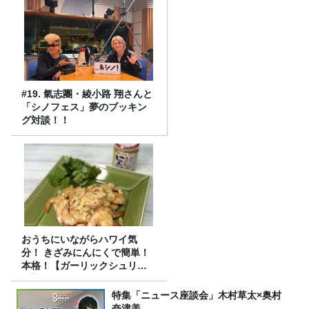
#19. 氣志團・綾小路 翔さんと
「シノフェス」夢のブッキン
グ対談！！
おうちにいながらハワイ気
分！ きざみにんにくで簡単！
本格！【ガーリックシュリン
プ】 桃屋のかんたんレシピ
特集「ニュース座談会」木村草太×奥村
奈津美