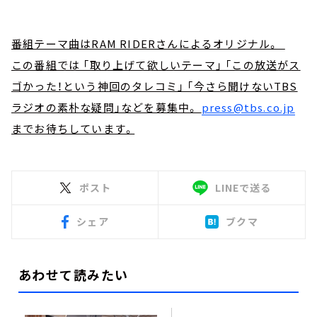
番組テーマ曲はRAM RIDERさんによるオリジナル。
この番組では 「取り上げて欲しいテーマ」 「この放送がス
ゴかった！という神回のタレコミ」 「今さら聞けないTBS
ラジオの素朴な疑問」などを募集中。
press@tbs.co.jp
までお待ちしています。
ポスト
LINEで送る
シェア
ブクマ
あわせて読みたい