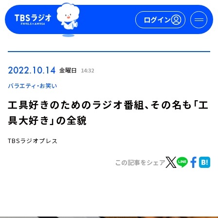
ログイン
マイページ
2022.10.14
金曜日
14:32
新規会員登録
ログイン
バラエティ・お笑い
工具好きのためのラジオ番組、その名も「工
具大好き」の全貌
TBSラジオプレス
この記事をシェア
今日の番組表
週間番組表
トピックス
TBS Podcast