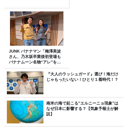
JUNK バナナマン「梅澤美波
さん、乃木坂卒業後初登場も
バナナムーン名物“アレ”を喰
らう」
『大人のラッシュガード』選び！海だけ
じゃもったいない！ひとり１着時代！？
南米の海で起こる”エルニーニョ現象”は
なぜ日本に影響する？【気象予報士が解
説】