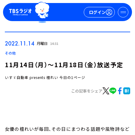
ログイン
マイページ
2022.11.14
月曜日
14:31
新規会員登録
ログイン
その他
11月14日（月）～11月18日（金）放送予定
いすゞ自動車 presents 檀れい 今日の1ページ
この記事をシェア
今日の番組表
週間番組表
トピックス
女優の檀れいが毎回、その日にまつわる話題や風物詩など
TBS Podcast