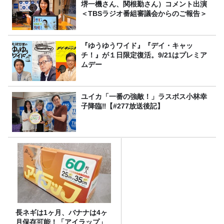
堺一機さん、関根勤さん）コメント出演
＜TBSラジオ番組審議会からのご報告＞
『ゆうゆうワイド』『デイ・キャッ
チ！』が１日限定復活。9/21はプレミア
ムデー
ユイカ「一番の強敵！」ラスボス小林幸
子降臨‼【#277放送後記】
長ネギは1ヶ月、バナナは4ヶ
月保存可能！「アイラップ」