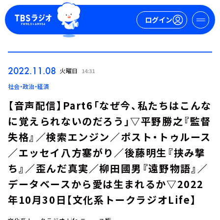
ログイン
マイページ
2022.11.08
火曜日
14:31
新規会員登録
ログイン
社会・政治・経済
【音声配信】Part6「なぜ今、私たちはこんな
に覚えられないのだろう」▽平野勝之『監督
失格』／検索エンジン／ポスト・トゥルース
／エッセイ八方塞がり／後藤明生『挟み撃
ち』／歪んだ真実／柳田國男『遠野物語』／
今日の番組表
データベースから愛は生まれるか▽2022
週間番組表
年10月30日【文化系トークラジオLife】
トピックス
TBS Podcast