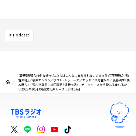
# Podcast
【音声配信】Part6「なぜ今、私たちはこんなに覚えられないのだろう」▽平野勝之『監
督失格』／検索エンジン／ポスト・トゥルース／エッセイ八方塞がり／後藤明生『挟
み撃ち』／歪んだ真実／柳田國男『遠野物語』／データベースから愛は生まれるか
▽2022年10月30日【文化系トークラジオLife】