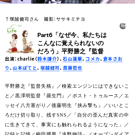
↑塚越健司さん 撮影：ササキミチヨ
出演：charlie（
鈴木謙介
）、
石山蓮華
、
コメカ
、
倉本さお
り
、
山本ぽてと
、
塚越健司
、
斎藤哲也
平野勝之『監督失格』／検索エンジンにはできないこ
と／黒澤明監督『羅生門』／ポスト・トゥルース／エ
ッセイ八方塞がり／後藤明生『挟み撃ち』／いいとこ
ろだけ切り取り、残す
SNS
／「自分の歪んだ真実の中
に生きてきて、事実にも触れられるようになった」／
記録と記憶／柳田國男『遠野物語』／オープンダイア