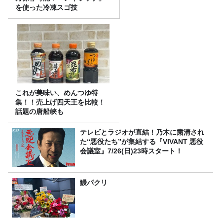
を使った冷凍スゴ技
これが美味い、めんつゆ特
集！！売上げ四天王を比較！
話題の唐船峡も
テレビとラジオが直結！乃木に粛清され
た“悪役たち”が集結する『VIVANT 悪役
会議室』7/26(日)23時スタート！
鰻パクリ