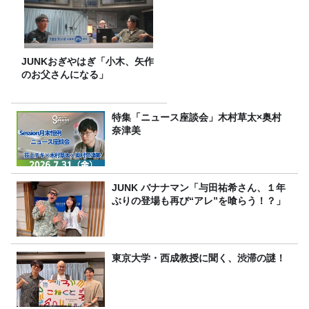
JUNKおぎやはぎ「小木、矢作
のお父さんになる」
特集「ニュース座談会」木村草太×奥村
奈津美
JUNK バナナマン「与田祐希さん、１年
ぶりの登場も再び“アレ”を喰らう！？」
東京大学・西成教授に聞く、渋滞の謎！