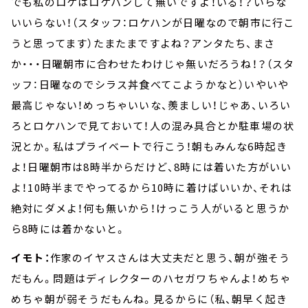
でも私のロケはロケハンして無いですよ！いる！？いらな
いいらない！（スタッフ：ロケハンが日曜なので朝市に行こ
うと思ってます）たまたまですよね？アンタたち、まさ
か・・・日曜朝市に合わせたわけじゃ無いだろうね！？（スタ
ッフ：日曜なのでシラス丼食べてこようかなと）いやいや
最高じゃない！めっちゃいいな、羨ましい！じゃあ、いろい
ろとロケハンで見ておいて！人の混み具合とか駐車場の状
況とか。私はプライベートで行こう！朝もみんな6時起き
よ！日曜朝市は8時半からだけど、8時には着いた方がいい
よ！10時半までやってるから10時に着けばいいか、それは
絶対にダメよ！何も無いから！けっこう人がいると思うか
ら8時には着かないと。
イモト：
作家のイヤスさんは大丈夫だと思う、朝が強そう
だもん。問題はディレクターのハセガワちゃんよ！めちゃ
めちゃ朝が弱そうだもんね。見るからに（私、朝早く起き