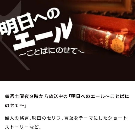
お知らせ
イベント・グッズ
YouTube
会社情報
毎週土曜夜９時から放送中の
「明日へのエール～ことばに
のせて～」
偉人の格言、映画のセリフ、言葉をテーマにしたショート
ストーリーなど、