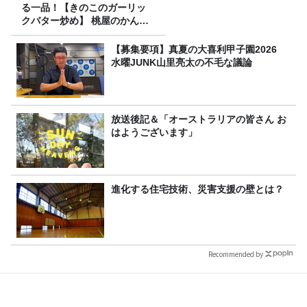
る一品！【きのこのガーリッ
クバター炒め】 桃屋のかんた
んレシピ
【募集要項】真夏の大喜利甲子園2026
水曜JUNK山里亮太の不毛な議論
放送後記＆「オーストラリアの皆さん お
はようございます」
進化する住宅技術、災害支援の壁とは？
Recommended by