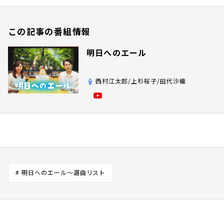
この記事の番組情報
明日へのエール
西村江太郎/上杉桜子/田代沙織
# 明日へのエール～選曲リスト