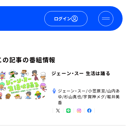
ログイン
この記事の番組情報
ジェーン・スー 生活は踊る
ジェーン・スー/小笠原亘/山内あ
ゆ/杉山真也/宇賀神メグ/堀井美
香