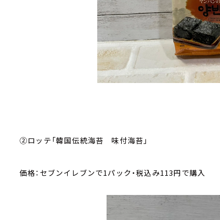
②ロッテ「韓国伝統海苔 味付海苔」
価格：セブンイレブンで
1
パック・税込み
113
円で購入