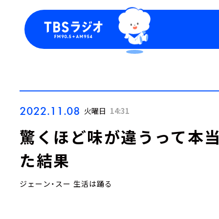
今日の番組表
トピッ
週間番組表
TBS
Podca
お知ら
2022.11.08
火曜日
14:31
驚くほど味が違うって本
た結果
ジェーン・スー 生活は踊る