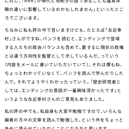
に対し、『RRR』が現代と地続きの話であることも鑑賞体
験の違いに影響しているのかもしれません」といったとこ
ろでございます。
ちなみに私も評の中で言いますけども、たとえば「左近幸
村」さんがですね、パンフを読むと、エンディングで登場
する人たちの政治バランスも含めて、要するに現状の政権
とは違う方向性を監督として示しているんだ、っていう
（内容をメールに書いていただいていて）。それは僕もね、
ちょっとわかっていなくて、パンフを読んで学んだりした
んで。それでようやくわかったっていう。「歴史研究者と
しては、エンディングの意図が一番興味深かったです」と
いうような左近幸村さんのご意見もありました。
私の評の中でも、私自身も大変不勉強ですので、いろんな
識者の方々の文章を読んで勉強した、という件をちょっと
多めに語らせていただくことになるかと思います。