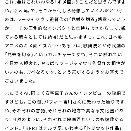
これ、要はこれいわゆる
「キメ画」
のことだと思うんですよ
ね。キメ画。で、そこから何しろ発想していくんだという
のは、ラージャマウリ監督作の
「見栄を切る」感覚
っていう
か……その圧倒的なインパクトと気持ちよさからして、観
ている我々としては納得！だと思いますし。これ、日本製
アニメのキメ画イズム……あるいは、歌舞伎とか時代劇の
「見栄を切る」というカルチャーですね。それに触れてい
る日本人観客と、やっぱりラージャマウリ監督作の相性が
いいのも、むべなるかな、という気がするようなお答えで
ございました。
またですね、同じく安宅直子さんのインタビューの後編で
すけども。この間、バフィー吉川さんに教わった通りです
ね、それぞれの言語、それぞれの地方で異なる文化圏があ
り、当然のように、それぞれに映画界というのも複数ある
インド。『RRR』はテルグ語、いわゆる
「トリウッド作品」