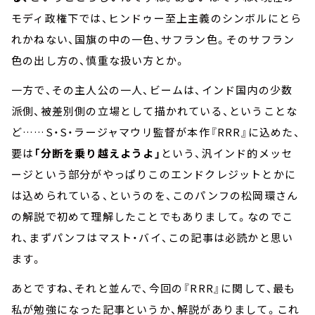
モディ政権下では、ヒンドゥー至上主義のシンボルにとら
れかねない、国旗の中の一色、サフラン色。そのサフラン
色の出し方の、慎重な扱い方とか。
一方で、その主人公の一人、ビームは、インド国内の少数
派側、被差別側の立場として描かれている、ということな
ど……S・S・ラージャマウリ監督が本作『RRR』に込めた、
要は
「分断を乗り越えようよ」
という、汎インド的メッセ
ージという部分がやっぱりこのエンドクレジットとかに
は込められている、というのを、このパンフの松岡環さん
の解説で初めて理解したことでもありまして。なのでこ
れ、まずパンフはマスト・バイ、この記事は必読かと思い
ます。
あとですね、それと並んで、今回の『RRR』に関して、最も
私が勉強になった記事というか、解説がありまして。これ