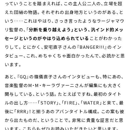
っていうことを踏まえれば、この主人公二人の、立場を超
えた団結の物語。それぞれの出身地方というのがある、と
いう……これはやはり、さっき言ったようなラージャマウ
リ監督の、「
分断を乗り越えよう」という、汎インド的メッ
セージというのがやはり込められている
ことがわかった
りして。とにかく、安宅直子さんの『BANGER!!!』のイン
タビュー、これ、めちゃくちゃ面白かったんで、必読かと思
います。
あと、『GQ』の篠儀直子さんのインタビューも、特にあの、
音楽監督のM・M・キーラヴァーニさんが編集にも大きく
関与している、という話。たとえばですね、最初のタイト
ルの出し方……「STORY」、「FIRE」、「WATER」と来て、最
後に「RRR」！と揃うあのアバンタイトル構成。この案も彼
から出たものだ、ということで。非常に貴重な証言だと思
います。こちらもぜひお読みいただきたいと思います。