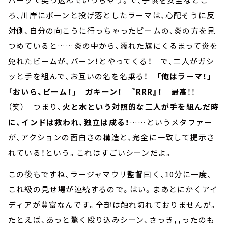
ろ、川岸にポーンと投げ落としたラーマは、心配そうに反
対側、自分の向こうに行っちゃったビームの、炎の方を見
つめていると……炎の中から、濡れた旗にくるまって炎を
免れたビームが、バーン！とやってくる！ で、二人がガシ
ッと手を組んで、お互いの名を名乗る！
「俺はラーマ！」
「おいら、ビーム！」 ガキーン！ 『RRR』！
最高！！
（笑） つまり、
火と水という対照的な二人が手を組んだ時
に、インドは救われ、独立は成る！
……というメタファー
が、アクションの面白さの構造と、完全に一致して提示さ
れている！という。これはすごいシーンだよ。
この後もですね、ラージャマウリ監督曰く、10分に一度、
これ級の見せ場が連続するので。はい。まあとにかくアイ
ディアが豊富なんです。全部は触れ切れておりませんが。
たとえば、あっと驚く殴り込みシーン、さっき言ったのも