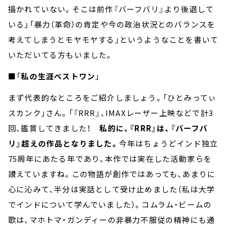
描かれていない。そこは前作『バーフバリ』より後退して
いる」「暴力（革命）の肯定や今の政治状況とのバランスを
考えてしまうとモヤモヤする」というようなことを書いて
いただいてる方もいました。
■「
私の生涯ベストワン
」
まず代表的なところをご紹介しましょう。「ひとみってぃ
スカンク」さん。「『RRR』、IMAXレーザー上映などで計3
回、鑑賞してきました！
私的に、『RRR』は、『バーフバ
リ』超えの作品となりました。
今年はちょうどインド独立
75周年にあたる年であり、本作では実在した活動家らを
讃えていますね。この物語が創作ではあっても、あまりに
心に沁みて、半分は実話として受け止めました（私は大学
でインドについて学んでいました）。コムラム・ビームの
歌は、マホトマ・ガンディーの非暴力不服従の精神にも通