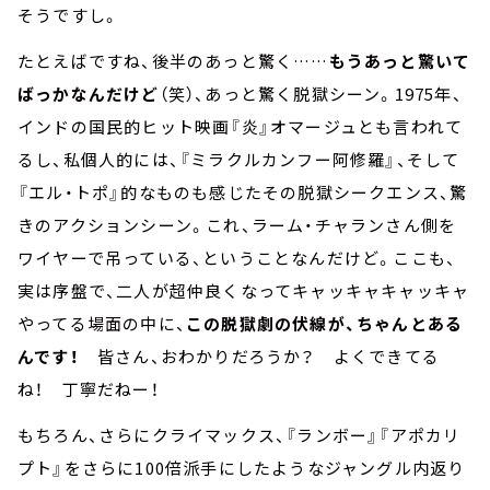
そうですし。
たとえばですね、後半のあっと驚く……
もうあっと驚いて
ばっかなんだけど
（笑）、あっと驚く脱獄シーン。1975年、
インドの国民的ヒット映画『炎』オマージュとも言われて
るし、私個人的には、『ミラクルカンフー阿修羅』、そして
『エル・トポ』的なものも感じたその脱獄シークエンス、驚
きのアクションシーン。これ、ラーム・チャランさん側を
ワイヤーで吊っている、ということなんだけど。ここも、
実は序盤で、二人が超仲良くなってキャッキャキャッキャ
やってる場面の中に、
この脱獄劇の伏線が、ちゃんとある
んです！
皆さん、おわかりだろうか？ よくできてる
ね！ 丁寧だねー！
もちろん、さらにクライマックス、『ランボー』『アポカリ
プト』をさらに100倍派手にしたようなジャングル内返り