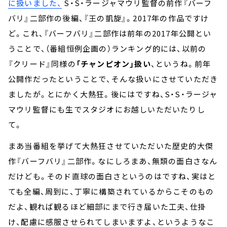
に扱いました、
S・S・ラージャマウリ監督の前作『バーフ
バリ』二部作の後編、『王の凱旋』。2017年の作品ですけ
ど。これ、『バーフバリ』二部作は前年の2017年公開とい
うことで、（番組恒例企画の）ランキング的には、以前の
『クリード』同様の
「チャンピオン」扱い
、というね。前年
公開作だったということで、そんな扱いにさせていただき
ましたが。とにかく大熱狂。後にはですね、S・S・ラージャ
マウリ監督にも生でスタジオにお越しいただいたりし
て。
まあ当番組を挙げて大熱狂させていただいた歴史的大傑
作『バーフバリ』二部作。なにしろまあ、無類の面白さなん
だけども。そのド直球の面白さというのはですね、実はと
ても全編、周到に、丁寧に構築されているからこそのもの
だよ、観れば観るほど細部にまで行き届いた工夫、仕掛
け、配慮に感服させられてしまいますよ、というようなこ