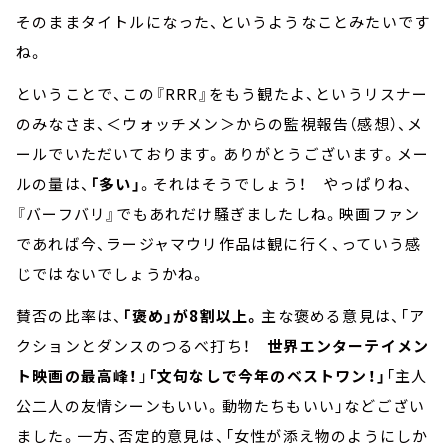
そのままタイトルになった、というようなことみたいです
ね。
ということで、この『RRR』をもう観たよ、というリスナー
のみなさま、＜ウォッチメン＞からの監視報告（感想）、メ
ールでいただいております。ありがとうございます。メー
ルの量は、
「多い」
。それはそうでしょう！ やっぱりね、
『バーフバリ』でもあれだけ騒ぎましたしね。映画ファン
であれば今、ラージャマウリ作品は観に行く、っていう感
じではないでしょうかね。
賛否の比率は、
「褒め」が8割以上。
主な褒める意見は、「ア
クションとダンスのつるべ打ち！
世界エンターテイメン
ト映画の最高峰！
」
「文句なしで今年のベストワン！」
「主人
公二人の友情シーンもいい。動物たちもいい」などござい
ました。一方、否定的意見は、「女性が添え物のようにしか