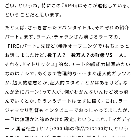
ごい、
というね。特にこの『RRR』はそこが進化している、
ということだと思います。
たとえば、さっき言ったアバンタイトル、それぞれの紹介
パート。まず、ラーム・チャランさん演じるラーマの、
「FIRE」パート。先ほど（番組オープニングで）もちょっと
お話しましたけど、
数千人？ 数万人？の群衆 VS 一人。
それを、『マトリックス』的な、チート的超能力描写みたい
なのはナシで、あくまで物理的な……まあ超人的ガッツと
か、超人的意志とか、超人的スタミナとかはあるけど。な
んか急にバーン！って人が、何かわかんないんけど吹っ飛
んでいくとか、そういうチートはせずに描く。これ、ラー
ジャマウリ監督もインタビューでおっしゃってましたが、
一旦は無理かと諦めかけた設定、という。これ、『マガディ
ーラ 勇者転生』という2009年の作品では100対1、という