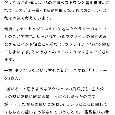
だようなこの作品は、
私の生涯ベストワンと言えます。
こ
れで、アカデミー賞・作品賞を取らなければおかしい、と
私は本気で考えています。
最後に。ナートゥダンスのロケ地はウクライナのキーフ
とのことですね。抑圧されているウクライナの国民のみ
なさんとインド独立とを重ねて、ウクライナへ想いを馳せ
てしまいます」というひとみってぃスカンクさんでござい
ます。
一方、ダメだったという方もご紹介しますね。「サディー
ク」さん。
「嘘だろ…と思うようなアクションの釣瓶打ち、主人公二
人の熱い友情に終始興奮しっぱなしだったのです
が……」。だから面白いとかね、そういうところに関して
はもちろん疑いようはないということで。「鑑賞後は小骨