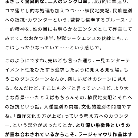
まさしく驚異的な、二人のシンクロ率。
部分的に早送り、
コマ落とし的な処理も加えつつ……植民地支配、民族差別
への抵抗・カウンターという、監督も信奉するブルース・リ
ー的精神を、誰の目にも明らかなエンタメとして昇華して
みせて。なおかつ後半、脱獄シークエンスの伏線にも、こ
こはしっかりなっていて……という感じで。
このようにですね、先ほども言った通り、一見エンターテ
イメント性をひたすら追求したように見える見せ場。も
うこのダンスシーンなんか、楽しいだけのシーンに見え
る。なんだけど、そこにも必ずと言っていいほど、より大
きな背景……たとえばもちろんその、植民地支配とそれへ
の抵抗という話。人種差別の問題、文化的差別の問題です
ね。「西洋文化の方が上だ」っていう考え方へのカウンタ
ー、という部分があったりとか、
より深い象徴性というの
が重ね合わされているからこそ、ラージャマウリ作品はす