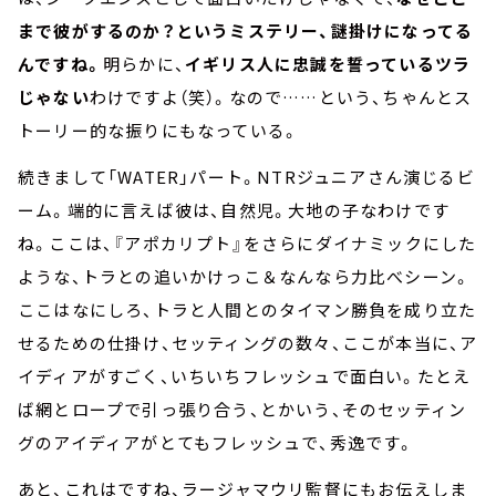
まで彼がするのか？というミステリー、謎掛けになってる
んですね。
明らかに、
イギリス人に忠誠を誓っているツラ
じゃない
わけですよ（笑）。なので……という、ちゃんとス
トーリー的な振りにもなっている。
続きまして「WATER」パート。NTRジュニアさん演じるビ
ーム。端的に言えば彼は、自然児。大地の子なわけです
ね。ここは、『アポカリプト』をさらにダイナミックにした
ような、トラとの追いかけっこ＆なんなら力比べシーン。
ここはなにしろ、トラと人間とのタイマン勝負を成り立た
せるための仕掛け、セッティングの数々、ここが本当に、ア
イディアがすごく、いちいちフレッシュで面白い。たとえ
ば網とロープで引っ張り合う、とかいう、そのセッティン
グのアイディアがとてもフレッシュで、秀逸です。
あと、これはですね、ラージャマウリ監督にもお伝えしま