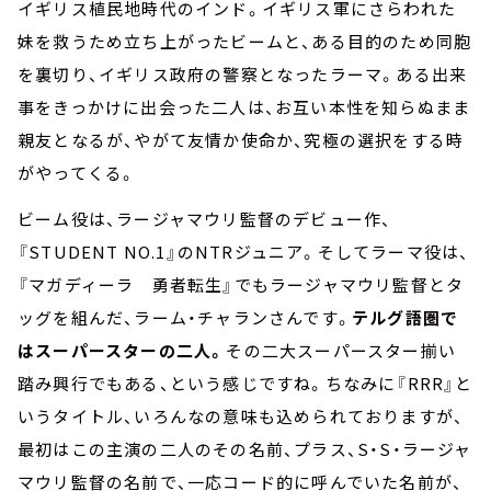
イギリス植民地時代のインド。イギリス軍にさらわれた
妹を救うため立ち上がったビームと、ある目的のため同胞
を裏切り、イギリス政府の警察となったラーマ。ある出来
事をきっかけに出会った二人は、お互い本性を知らぬまま
親友となるが、やがて友情か使命か、究極の選択をする時
がやってくる。
ビーム役は、ラージャマウリ監督のデビュー作、
『STUDENT NO.1』のNTRジュニア。そしてラーマ役は、
『マガディーラ 勇者転生』でもラージャマウリ監督とタ
ッグを組んだ、ラーム・チャランさんです。
テルグ語圏で
はスーパースターの二人。
その二大スーパースター揃い
踏み興行でもある、という感じですね。ちなみに『RRR』と
いうタイトル、いろんなの意味も込められておりますが、
最初はこの主演の二人のその名前、プラス、S・S・ラージャ
マウリ監督の名前で、一応コード的に呼んでいた名前が、