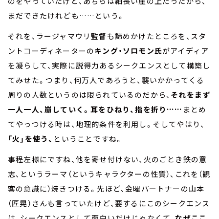
のをやっていたけど、あちらは細長い崖の上だったから、
まだできたけれども……という。
それを、ラージャマウリ監督も諦めかけたところを、スタ
ントコーディネーターの
キング・ソロモン氏
がアイディア
を凝らして、実際に説得力あるシークエンスとして構築し
てみせた。つまり、何万人であろうと、襲いかかってくる
周りの人数というのは限られているのだから、
それをまず
一人一人、崩していく。耳をひねり、指を折り……
まとめ
てやっつける時は、地理的条件を利用し。そしてやはり、
「火」を使う、
ということですね。
事程左様にですね、他を寄せ付けない、火のごとき鉄の意
志、というラーマ（というキャラクターの性質）、これを（観
客の意識に）焼きつける。先ほど、金曜パートナーの山本
（匠晃）さんも言っていたけど、要するにこのシークエンス
は、シークエンスとして面白いだけじゃなくて、
なぜここ