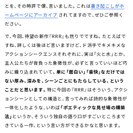
とを、その時評で僕、言いました。これは
書き起こしがホ
ームページにアーカイブ
されてますので、ぜひご参照く
ださい。
で、今回、待望の新作『RRR』も然りでですね。たとえばで
すね、詳しくは後ほど言いますけど、ド派手でキメキメな
アクションシークエンスそれぞれに、実は「火と水」とか、
主人公たちが背負った象徴性が、必ずと言っていいほど巧
みに織り込まれていて。
単に「面白い」「豪快」なだけでは
ない厚み、深みを、シーンごとにもたらしている、という
ことだと思います。
特に今回の『RRR』はそういう、アクシ
ョンシーンとしての構造と、言ってみれば詩的な象徴性が
一体化したような、いわば
「ポエティックな見せ場の構築
法」
というか、そういう独自の語り口がすごいところまで
きている一作、という言い方ができるかなと思います。