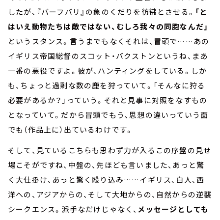
したが、『バーフバリ』の象のくだりを彷彿とさせる。
「と
はいえ動物たちは敵ではない、むしろ我々の同胞なんだ」
というスタンス。言うまでもなくそれは、冒頭で……あの
イギリス帝国総督のスコット・バクストンというね、まあ
一番の悪役ですよ。彼が、ハンティングをしている。しか
も、ちょっと過剰な数の鹿を狩っていて。「そんなに狩る
必要があるか？」っていう。それと見事に対照をなすもの
となっていて。だから冒頭でもう、思想の違いっていう面
でも（作品上に）出ているわけです。
そして、見ているこちらも思わず力が入るこの序盤の見せ
場こそがですね、中盤の、先ほども言いました、あっと驚
く大仕掛け、あっと驚く殴り込み……イギリス、白人、西
洋への、アジアからの、そして大地からの、自然からの逆襲
シークエンス。派手なだけじゃなく、
メッセージとしても