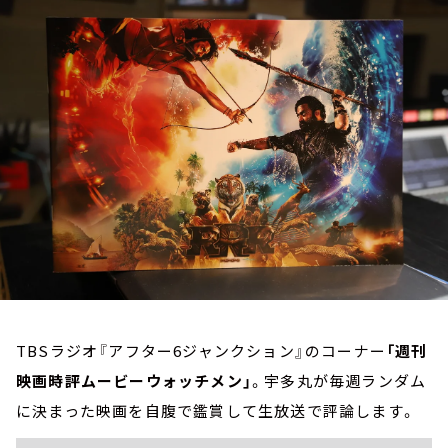
お知らせ
イベント・グッズ
YouTube
会社情報
TBSラジオ『アフター6ジャンクション』のコーナー
「週刊
映画時評ムービーウォッチメン」
。宇多丸が毎週ランダム
に決まった映画を自腹で鑑賞して生放送で評論します。