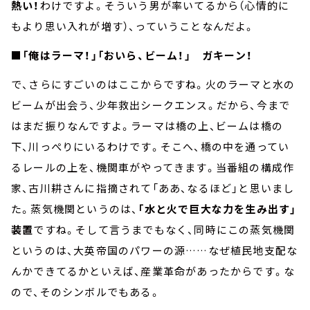
熱い！
わけですよ。そういう男が率いてるから（心情的に
もより思い入れが増す）、っていうことなんだよ。
■
「俺はラーマ！」「おいら、ビーム！」 ガキーン！
で、さらにすごいのはここからですね。火のラーマと水の
ビームが出会う、少年救出シークエンス。だから、今まで
はまだ振りなんですよ。ラーマは橋の上、ビームは橋の
下、川っぺりにいるわけです。そこへ、橋の中を通ってい
るレールの上を、機関車がやってきます。当番組の構成作
家、古川耕さんに指摘されて「ああ、なるほど」と思いまし
た。蒸気機関というのは、
「水と火で巨大な力を生み出す」
装置
ですね。そして言うまでもなく、同時にこの蒸気機関
というのは、大英帝国のパワーの源……なぜ植民地支配な
んかできてるかといえば、産業革命があったからです。な
ので、そのシンボルでもある。