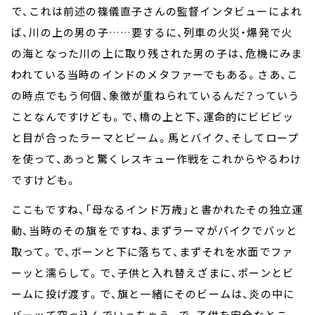
で、これは前述の篠儀直子さんの監督インタビューによれ
ば、川の上の男の子……要するに、列車の火災・爆発で火
の海となった川の上に取り残された男の子は、危機にみま
われている当時のインドのメタファーでもある。さあ、こ
の時点でもう何個、象徴が重ねられているんだ？っていう
ことなんですけども。で、橋の上と下、運命的にビビビッ
と目が合ったラーマとビーム。馬とバイク、そしてロープ
を使って、あっと驚くレスキュー作戦をこれからやるわけ
ですけども。
ここもですね、「母なるインド万歳」と書かれたその独立運
動、当時のその旗をですね、まずラーマがバイクでバッと
取って。で、ボーンと下に落ちて、まずそれを水面でファ
ーッと濡らして。で、子供と入れ替えざまに、ポーンとビ
ームに投げ渡す。で、旗と一緒にそのビームは、炎の中に
バーッて突っ込んでいっちゃう。で、子供を安全なとこ