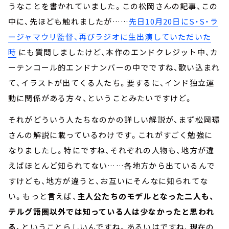
うなことを書かれていました。この松岡さんの記事、この
中に、先ほども触れましたが……
先日10月20日にS・S・ラ
ージャマウリ監督、再びラジオに生出演していただいた
時
にも質問しましたけど、本作のエンドクレジット中、カ
ーテンコール的エンドナンバーの中でですね、歌い込まれ
て、イラストが出てくる人たち。要するに、インド独立運
動に関係がある方々、ということみたいですけど。
それがどういう人たちなのかの詳しい解説が、まず松岡環
さんの解説に載っているわけです。これがすごく勉強に
なりましたし。特にですね、それぞれの人物も、地方が違
えばほとんど知られてない……各地方から出ているんで
すけども、地方が違うと、お互いにそんなに知られてな
い。もっと言えば、
主人公たちのモデルとなった二人も、
テルグ語圏以外では知っている人は少なかったと思われ
る、
ということらしいんですね。あるいはですね、現在の