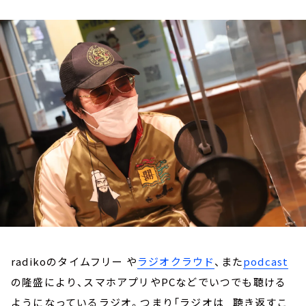
お知らせ
イベント・グッズ
YouTube
会社情報
radikoのタイムフリー や
ラジオクラウド
、また
podcast
の隆盛により、スマホアプリやPCなどでいつでも聴ける
ようになっているラジオ。つまり「ラジオは 聴き返すこ