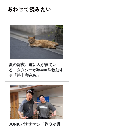
あわせて読みたい
夏の深夜、道に人が寝てい
る タクシーが年400件救助す
る「路上寝込み」
JUNK バナナマン「約３か月