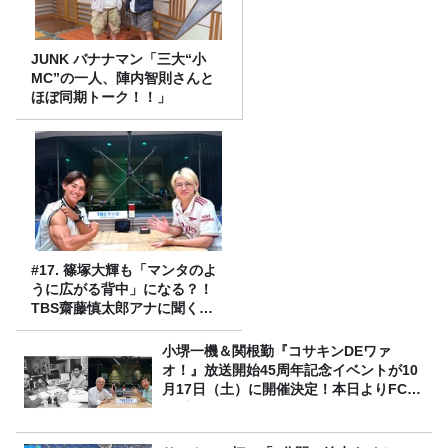
JUNK バナナマン「三大“小
MC”の一人、陣内智則さんと
ほぼ同期トーク！！」
#17. 篠塚大輝も「マンタのよ
うに広がる背中」になる？！
TBS齋藤慎太郎アナに聞くメ
ンズフィジークの魅力！！
小堺一機＆関根勤『コサキンDEワァ
オ！』放送開始45周年記念イベントが10
月17日（土）に開催決定！本日よりFC先
行受付スタート！