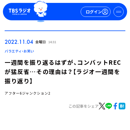
ログイン
マイページ
2022.11.04
金曜日
14:31
新規会員登録
ログイン
バラエティ・お笑い
一週間を振り返るはずが、コンバットREC
が猛反省…その理由は？【ラジオ一週間を
振り返り】
アフター6ジャンクション2
今日の番組表
この記事をシェア
週間番組表
トピックス
TBS Podcast