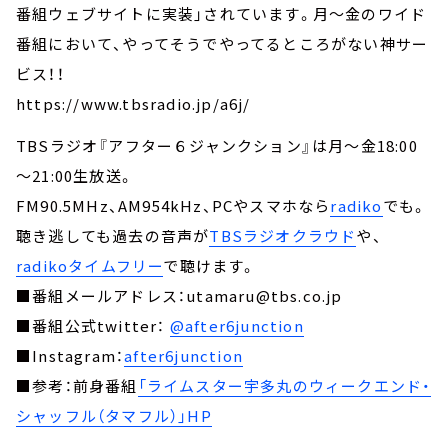
番組ウェブサイトに実装」されています。月～金のワイド
番組において、やってそうでやってるところがない神サー
ビス！！
https://www.tbsradio.jp/a6j/
TBSラジオ『アフター６ジャンクション』は月～金18:00
～21:00生放送。
FM90.5MHz、AM954kHz、PCやスマホなら
radiko
でも。
聴き逃しても過去の音声が
TBSラジオクラウド
や、
radikoタイムフリー
で聴けます。
■番組メールアドレス：utamaru@tbs.co.jp
■番組公式twitter：
@after6junction
■Instagram：
after6junction
■参考：前身番組
「ライムスター宇多丸のウィークエンド・
シャッフル（タマフル）」HP