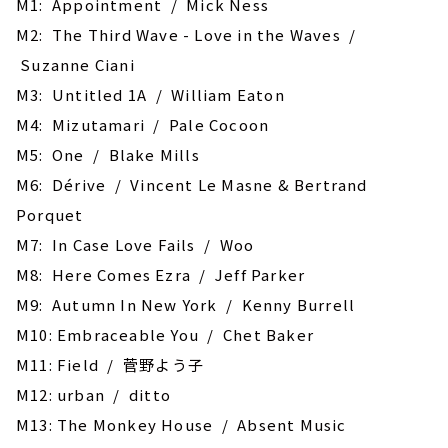
M1: Appointment / Mick Ness
M2: The Third Wave - Love in the Waves /
Suzanne Ciani
M3: Untitled 1A / William Eaton
M4: Mizutamari / Pale Cocoon
M5: One / Blake Mills
M6: Dérive / Vincent Le Masne & Bertrand
Porquet
M7: In Case Love Fails / Woo
M8: Here Comes Ezra / Jeff Parker
M9: Autumn In New York / Kenny Burrell
M10: Embraceable You / Chet Baker
M11: Field / 菅野よう子
M12: urban / ditto
M13: The Monkey House / Absent Music