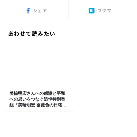
シェア
ブクマ
あわせて読みたい
美輪明宏さんへの感謝と平和
への思いをつなぐ追悼特別番
組『美輪明宏 薔薇色の日曜日
～ごきげんよう、ルンルン
～』8/9（日）16時放送