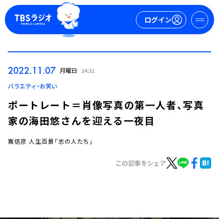
ログイン
マイページ
2022.11.07
月曜日
14:31
新規会員登録
ログイン
バラエティ・お笑い
ポートレート＝肖像写真の第一人者、写真
家の海田悠さんを迎える一夜目
嶌信彦 人生百景「志の人たち」
この記事をシェア
今日の番組表
週間番組表
トピックス
TBS Podcast