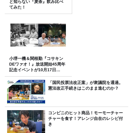
と知らない『麦茶』飲み比べ
てみた！
小堺一機＆関根勤『コサキン
DEワァオ！』放送開始45周年
記念イベントが10月17日
（土）に開催決定！本日より
FC先行受付スタート！
「国民投票法改正案」が衆議院を通過。
憲法改正手続きはこのまま進むのか？
コンビニのヒット商品！モーモーチャー
チャーを食す！アレンジ自在のレシピ付
き