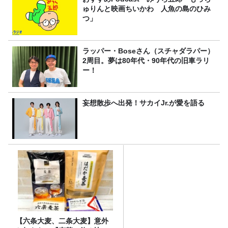
ゅりんと映画ちいかわ 人魚の島のひみ
つ」
ラッパー・Boseさん（スチャダラパー）
2周目。夢は80年代・90年代の旧車ラリ
ー！
妄想散歩へ出発！サカイJr.が愛を語る
【六条大麦、二条大麦】意外