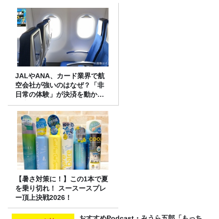
JALやANA、カード業界で航
空会社が強いのはなぜ？「非
日常の体験」が決済を動かす
理由
【暑さ対策に！】この1本で夏
を乗り切れ！ スースースプレ
ー頂上決戦2026！
おすすめPodcast・みうら五郎「もっち