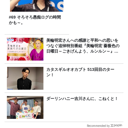
#69 そろそろ愚痴ログの時間
かも～。
美輪明宏さんへの感謝と平和への思いを
つなぐ追悼特別番組『美輪明宏 薔薇色の
日曜日～ごきげんよう、ルンルン～』
8/9（日）16時放送
カタスギルオオカブト 513回目のター
ン！
ダーリンハニー吉川さんに、こねくと！
Recommended by