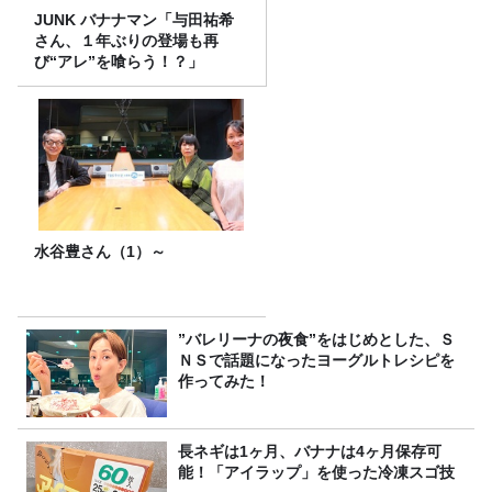
JUNK バナナマン「与田祐希
さん、１年ぶりの登場も再
び“アレ”を喰らう！？」
水谷豊さん（1）～
”バレリーナの夜食”をはじめとした、Ｓ
ＮＳで話題になったヨーグルトレシピを
作ってみた！
長ネギは1ヶ月、バナナは4ヶ月保存可
能！「アイラップ」を使った冷凍スゴ技