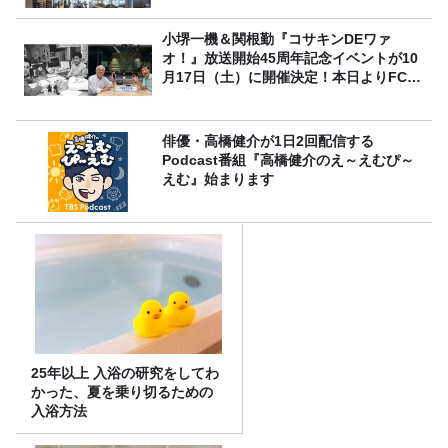
小堺一機＆関根勤『コサキンDEワァ
オ！』放送開始45周年記念イベントが10
月17日（土）に開催決定！本日よりFC先
行受付スタート！
俳優・高橋健介が1日2回配信する
Podcast番組『高橋健介のえ～えむぴ～
えむ』始まります
25年以上 入浴の研究をしてわ
かった、夏を乗り切るための
入浴方法