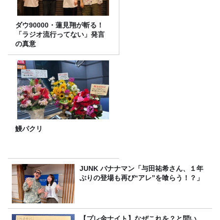
ダウ90000・蓮見翔が斬る！
「ラジオ流行ってない」発言
の真意
鰻パクリ
JUNK バナナマン「与田祐希さん、１年
ぶりの登場も再び“アレ”を喰らう！？」
【プレ金ナイト】なぜこれを？と問い、