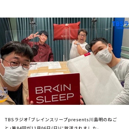
お知らせ
イベント・グッズ
YouTube
会社情報
TBSラジオ「ブレインスリープpresents川島明のねご
と」第84回が11月06日(日)に放送されました。