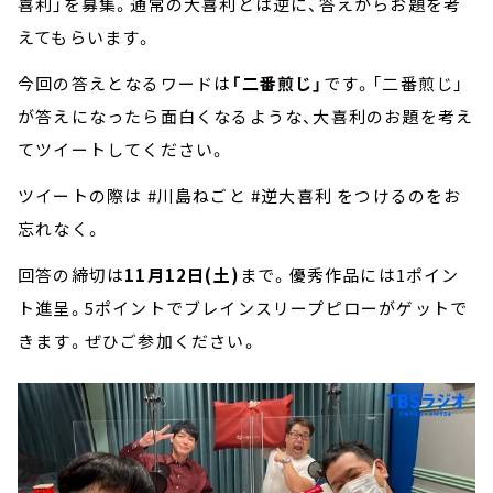
喜利」を募集。通常の大喜利とは逆に、答えからお題を考
えてもらいます。
今回の答えとなるワードは
「二番煎じ」
です。「二番煎じ」
が答えになったら面白くなるような、大喜利のお題を考え
てツイートしてください。
ツイートの際は #川島ねごと #逆大喜利 をつけるのをお
忘れなく。
回答の締切は
11月12日(土)
まで。優秀作品には1ポイン
ト進呈。5ポイントでブレインスリープピローがゲットで
きます。ぜひご参加ください。