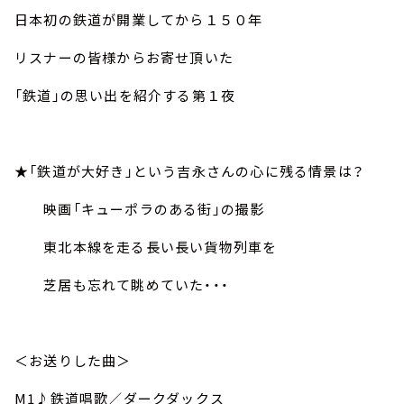
お知らせ
日本初の鉄道が開業してから１５０年
イベント・グッズ
YouTube
リスナーの皆様からお寄せ頂いた
会社情報
「鉄道」の思い出を紹介する第１夜
★「鉄道が大好き」という吉永さんの心に残る情景は？
映画「キューポラのある街」の撮影
東北本線を走る長い長い貨物列車を
芝居も忘れて眺めていた・・・
＜お送りした曲＞
M1
♪鉄道唱歌／ダークダックス