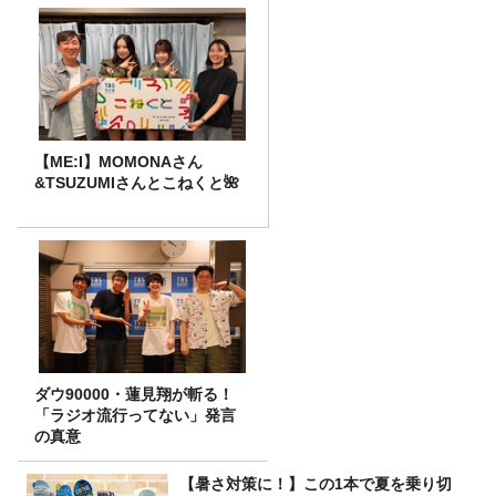
【ME:I】MOMONAさん
&TSUZUMIさんとこねくと🌺
ダウ90000・蓮見翔が斬る！
「ラジオ流行ってない」発言
の真意
【暑さ対策に！】この1本で夏を乗り切