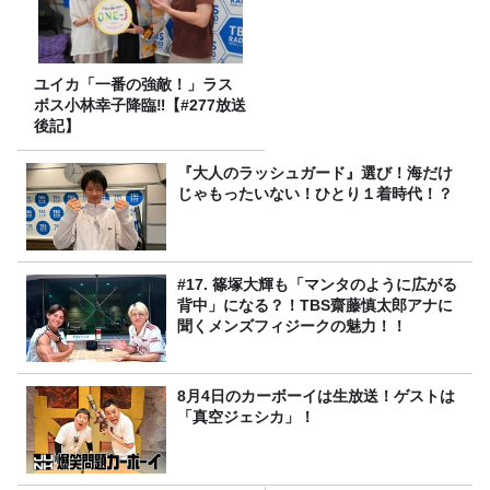
ユイカ「一番の強敵！」ラス
ボス小林幸子降臨‼【#277放送
後記】
『大人のラッシュガード』選び！海だけ
じゃもったいない！ひとり１着時代！？
#17. 篠塚大輝も「マンタのように広がる
背中」になる？！TBS齋藤慎太郎アナに
聞くメンズフィジークの魅力！！
8月4日のカーボーイは生放送！ゲストは
「真空ジェシカ」！