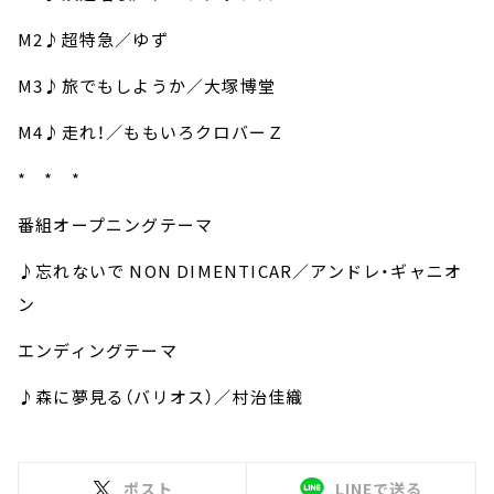
M2
♪超特急／ゆず
M3
♪旅でもしようか／大塚博堂
M4
♪走れ！／ももいろクロバーＺ
* * *
番組オープニングテーマ
♪忘れないで NON DIMENTICAR／アンドレ・ギャニオ
ン
エンディングテーマ
♪森に夢見る（バリオス）／村治佳織
ポスト
LINEで送る