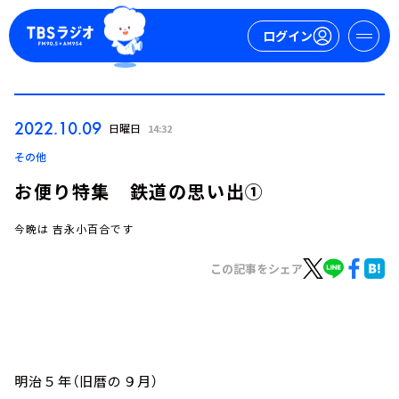
ログイン
マイページ
2022.10.09
日曜日
14:32
新規会員登録
ログイン
その他
お便り特集 鉄道の思い出①
今晩は 吉永小百合です
この記事をシェア
今日の番組表
週間番組表
トピックス
明治５年（旧暦の９月）
TBS Podcast