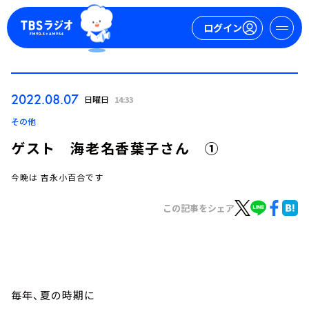
ログイン
マイページ
2022.08.07
日曜日
14:33
新規会員登録
ログイン
その他
ゲスト 海老名香葉子さん ①
今晩は 吉永小百合です
この記事をシェア
今日の番組表
週間番組表
トピックス
毎年、夏の時期に
TBS Podcast