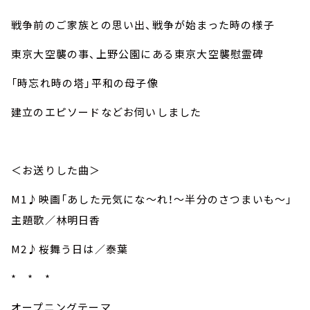
戦争前のご家族との思い出、戦争が始まった時の様子
東京大空襲の事、上野公園にある東京大空襲慰霊碑
「時忘れ時の塔」平和の母子像
建立のエピソードなどお伺いしました
＜お送りした曲＞
M1
♪映画「あした元気にな～れ！～半分のさつまいも～」
主題歌／林明日香
M2
♪桜舞う日は／泰葉
* * *
オープニングテーマ