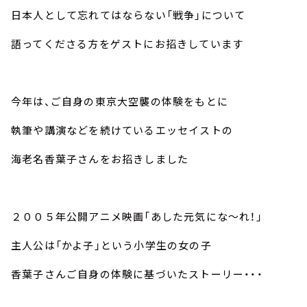
お知らせ
日本人として忘れてはならない「戦争」について
イベント・グッズ
YouTube
語ってくださる方をゲストにお招きしています
会社情報
今年は、ご自身の東京大空襲の体験をもとに
執筆や講演などを続けているエッセイストの
海老名香葉子さんをお招きしました
２００５年公開アニメ映画「あした元気にな～れ！」
主人公は「かよ子」という小学生の女の子
香葉子さんご自身の体験に基づいたストーリー・・・