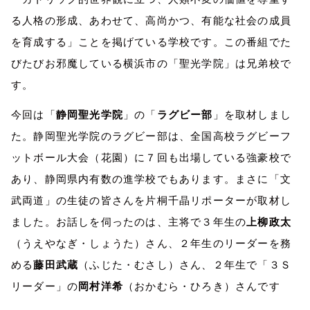
る人格の形成、あわせて、高尚かつ、有能な社会の成員
を育成する」ことを掲げている学校です。この番組でた
びたびお邪魔している横浜市の「聖光学院」は兄弟校で
す。
今回は「
静岡聖光学院
」の「
ラグビー部
」を取材しまし
た。静岡聖光学院のラグビー部は、全国高校ラグビーフ
ットボール大会（花園）に７回も出場している強豪校で
あり、静岡県内有数の進学校でもあります。まさに「文
武両道」の生徒の皆さんを片桐千晶リポーターが取材し
ました。お話しを伺ったのは、主将で３年生の
上柳政太
（うえやなぎ・しょうた）さん、２年生のリーダーを務
める
藤田武蔵
（ふじた・むさし）さん、２年生で「３Ｓ
リーダー」の
岡村洋希
（おかむら・ひろき）さんです