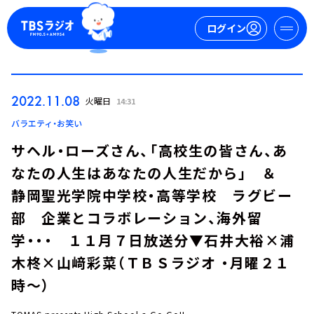
ログイン
マイページ
2022.11.08
火曜日
14:31
新規会員登録
ログイン
バラエティ・お笑い
サヘル・ローズさん、「高校生の皆さん、あ
なたの人生はあなたの人生だから」 ＆
静岡聖光学院中学校・高等学校 ラグビー
部 企業とコラボレーション、海外留
学・・・ １１月７日放送分▼石井大裕×浦
今日の番組表
木柊×山﨑彩菜（ＴＢＳラジオ ・月曜２１
週間番組表
時～）
トピックス
TBS Podcast