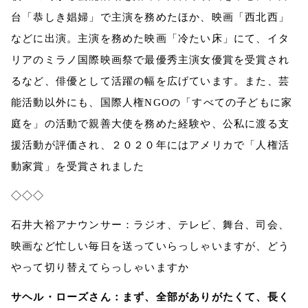
台「恭しき娼婦」で主演を務めたほか、映画「西北西」
などに出演。主演を務めた映画「冷たい床」にて、イタ
リアのミラノ国際映画祭で最優秀主演女優賞を受賞され
るなど、俳優として活躍の幅を広げています。また、芸
能活動以外にも、国際人権
NGO
の「すべての子どもに家
庭を」の活動で親善大使を務めた経験や、公私に渡る支
援活動が評価され、２０２０年にはアメリカで「人権活
動家賞」を受賞されました
◇◇◇
石井大裕アナウンサー：ラジオ、テレビ、舞台、司会、
映画など忙しい毎日を送っていらっしゃいますが、どう
やって切り替えてらっしゃいますか
サヘル・ローズさん：まず、全部がありがたくて、長く