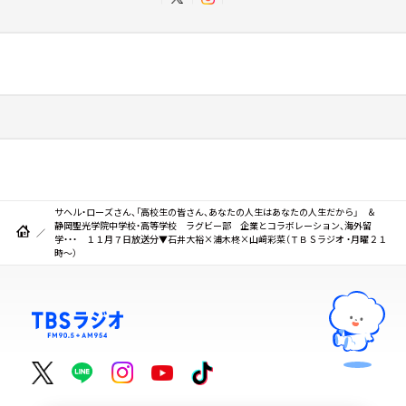
サヘル・ローズさん、「高校生の皆さん、あなたの人生はあなたの人生だから」 ＆
静岡聖光学院中学校・高等学校 ラグビー部 企業とコラボレーション、海外留
学・・・ １１月７日放送分▼石井大裕×浦木柊×山﨑彩菜（ＴＢＳラジオ ・月曜２１
時～）