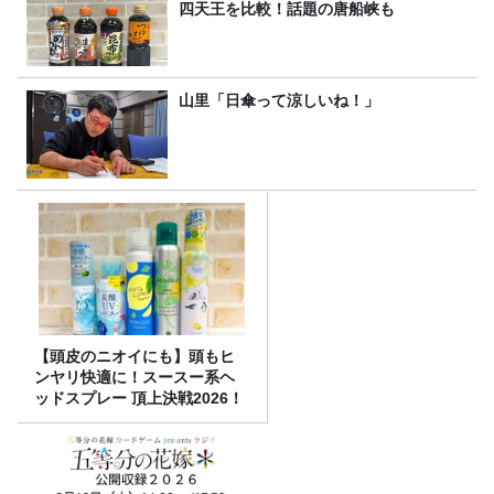
四天王を比較！話題の唐船峡も
山里「日傘って涼しいね！」
【頭皮のニオイにも】頭もヒ
ンヤリ快適に！スースー系ヘ
ッドスプレー 頂上決戦2026！