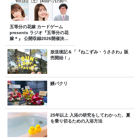
五等分の花嫁 カードゲーム
presents ラジオ『五等分の花
嫁＊』 公開収録2026開催決
定！
放送後記＆「『ねこずみ・うささわ』販
売開始！」
鰻パクリ
25年以上 入浴の研究をしてわかった、夏
を乗り切るための入浴方法