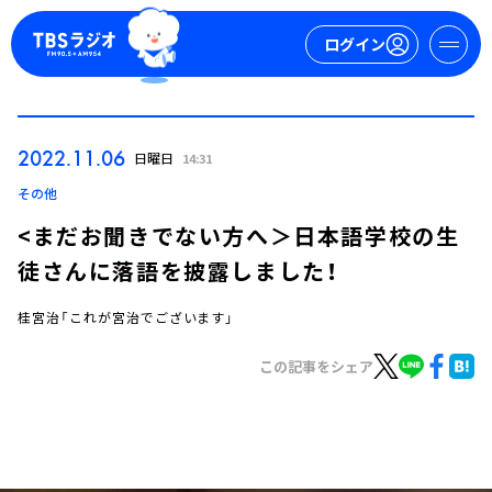
ログイン
マイページ
2022.11.06
日曜日
14:31
新規会員登録
ログイン
その他
<まだお聞きでない方へ＞日本語学校の生
徒さんに落語を披露しました！
桂宮治「これが宮治でございます」
この記事をシェア
今日の番組表
週間番組表
トピックス
TBS Podcast