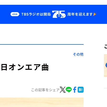
クス
イベント・グッ
ズ
st
YouTube
せ
会社情報
その他
1月6日オンエア曲
この記事をシェア