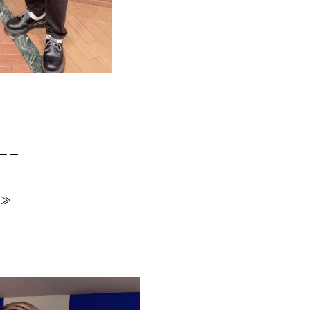
－－
）≫