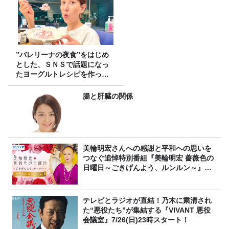
”バレリーナの夜食”をはじめ
とした、ＳＮＳで話題になっ
たヨーグルトレシピを作って
みた！
腸と肝臓の関係
美輪明宏さんへの感謝と平和への思いを
つなぐ追悼特別番組『美輪明宏 薔薇色の
日曜日～ごきげんよう、ルンルン～』
8/9（日）16時放送
テレビとラジオが直結！乃木に粛清され
た“悪役たち”が集結する『VIVANT 悪役
会議室』7/26(日)23時スタート！