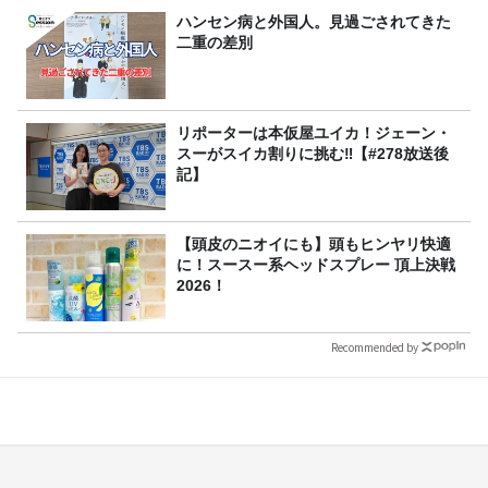
ハンセン病と外国人。見過ごされてきた
二重の差別
リポーターは本仮屋ユイカ！ジェーン・
スーがスイカ割りに挑む‼【#278放送後
記】
【頭皮のニオイにも】頭もヒンヤリ快適
に！スースー系ヘッドスプレー 頂上決戦
2026！
Recommended by