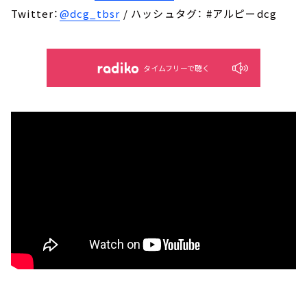
Twitter：
@dcg_tbsr
/ ハッシュタグ： #アルピーdcg
タイムフリーで聴く