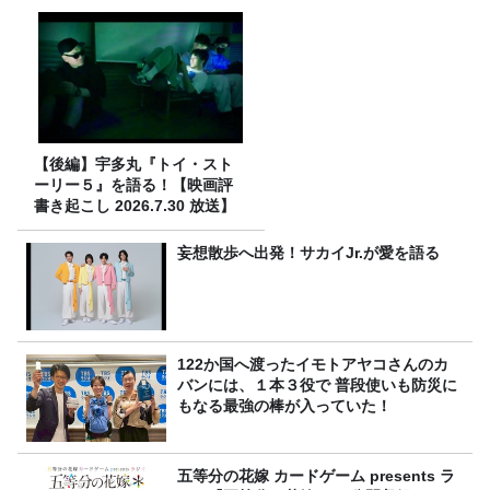
【後編】宇多丸『トイ・スト
ーリー５』を語る！【映画評
書き起こし 2026.7.30 放送】
妄想散歩へ出発！サカイJr.が愛を語る
122か国へ渡ったイモトアヤコさんのカ
バンには、１本３役で 普段使いも防災に
もなる最強の棒が入っていた！
五等分の花嫁 カードゲーム presents ラ