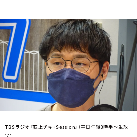
お知らせ
イベント・グッズ
YouTube
会社情報
TBSラジオ『荻上チキ・Session』（平日午後3時半～生放
送）