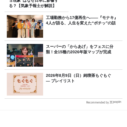
ョ現象”はなぜ日本に影響す
る？【気象予報士が解説】
工場勤務から17億再生へ——『モナキ』
4人が語る、人生を変えた“ポチッ”の話
スーパーの「からあげ」をフェスに分
類！全15種の2026年版マップが完成
2026年8月9日（日）純喫茶もぐもぐ
― プレイリスト
Recommended by