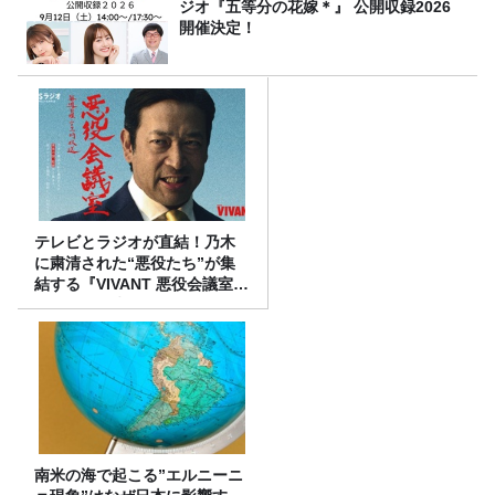
ジオ『五等分の花嫁＊』 公開収録2026
開催決定！
テレビとラジオが直結！乃木
に粛清された“悪役たち”が集
結する『VIVANT 悪役会議室』
7/26(日)23時スタート！
南米の海で起こる”エルニーニ