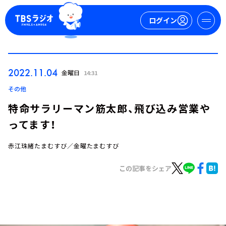
ログイン
マイページ
2022.11.04
金曜日
14:31
新規会員登録
ログイン
その他
特命サラリーマン筋太郎、飛び込み営業や
ってます！
赤江珠緒たまむすび／金曜たまむすび
この記事をシェア
今日の番組表
週間番組表
トピックス
TBS Podcast