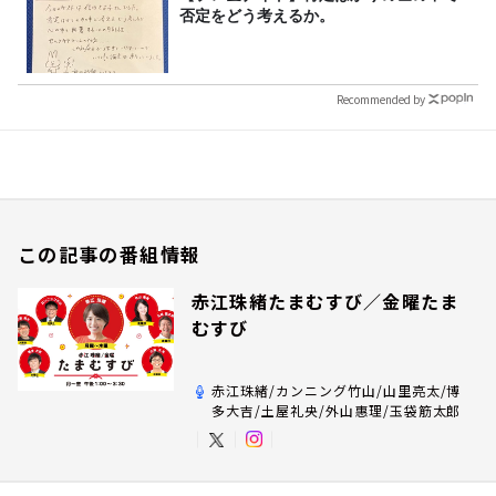
否定をどう考えるか。
Recommended by
この記事の番組情報
赤江珠緒たまむすび／金曜たま
むすび
赤江珠緒/カンニング竹山/山里亮太/博
多大吉/土屋礼央/外山惠理/玉袋筋太郎