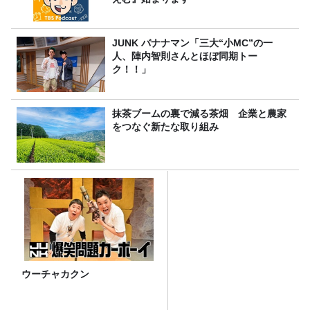
JUNK バナナマン「三大“小MC”の一
人、陣内智則さんとほぼ同期トー
ク！！」
抹茶ブームの裏で減る茶畑 企業と農家
をつなぐ新たな取り組み
ウーチャカクン