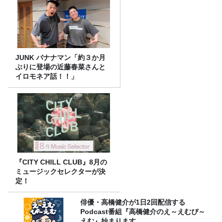
JUNK バナナマン「約３か月
ぶりに登場の近藤春菜さんと
イロモネア話！！」
『CITY CHILL CLUB』8月の
ミュージックセレクターが決
定！
俳優・高橋健介が1日2回配信する
Podcast番組『高橋健介のえ～えむぴ～
えむ』始まります