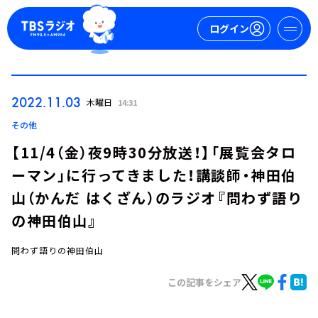
ログイン
マイページ
2022.11.03
木曜日
14:31
新規会員登録
ログイン
その他
【11/4（金）夜9時30分放送！】「展覧会タロ
ーマン」に行ってきました！講談師・神田伯
山（かんだ はくざん）のラジオ『問わず語り
の神田伯山』
問わず語りの神田伯山
今日の番組表
週間番組表
この記事をシェア
トピックス
TBS Podcast