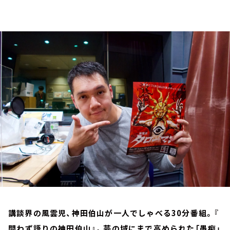
お知らせ
イベント・グッズ
YouTube
会社情報
講談界の風雲児、神田伯山が一人でしゃべる30分番組。『
問わず語りの神田伯山』。芸の域にまで高められた「愚痴」