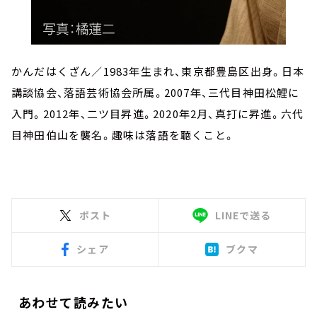
かんだはくざん／1983年生まれ、東京都豊島区出身。日本
講談協会、落語芸術協会所属。2007年、三代目神田松鯉に
入門。2012年、二ツ目昇進。2020年2月、真打に昇進。六代
目神田伯山を襲名。趣味は落語を聴くこと。
ポスト
LINEで送る
シェア
ブクマ
あわせて読みたい