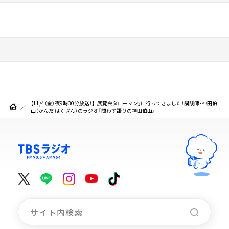
【11/4（金）夜9時30分放送！】「展覧会タローマン」に行ってきました！講談師・神田伯
山（かんだ はくざん）のラジオ『問わず語りの神田伯山』