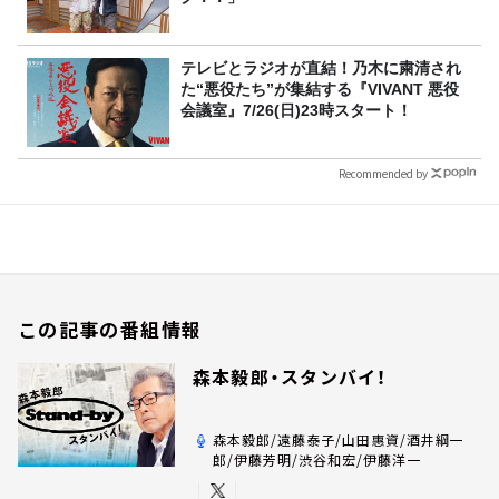
テレビとラジオが直結！乃木に粛清され
た“悪役たち”が集結する『VIVANT 悪役
会議室』7/26(日)23時スタート！
Recommended by
この記事の番組情報
森本毅郎・スタンバイ！
森本毅郎/遠藤泰子/山田惠資/酒井綱一
郎/伊藤芳明/渋谷和宏/伊藤洋一