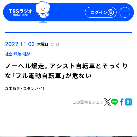
ログイン
マイページ
2022.11.03
木曜日
14:31
新規会員登録
ログイン
社会・政治・経済
ノーヘル爆走。アシスト自転車とそっくり
な「フル電動自転車」が危ない
森本毅郎・スタンバイ！
この記事をシェア
今日の番組表
週間番組表
トピックス
TBS Podcast