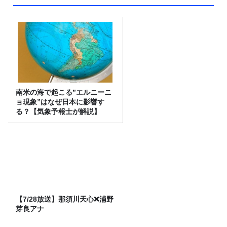
南米の海で起こる”エルニーニ
ョ現象”はなぜ日本に影響す
る？【気象予報士が解説】
【7/28放送】那須川天心❌浦野
芽良アナ