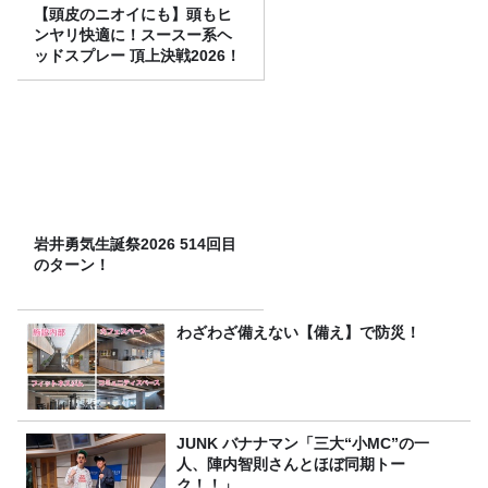
【頭皮のニオイにも】頭もヒ
ンヤリ快適に！スースー系ヘ
ッドスプレー 頂上決戦2026！
岩井勇気生誕祭2026 514回目
のターン！
わざわざ備えない【備え】で防災！
JUNK バナナマン「三大“小MC”の一
人、陣内智則さんとほぼ同期トー
ク！！」