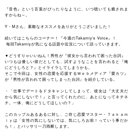
『音色』という言葉がぴったりなように、いつ聴いても癒されま
すからね～。
Y・Mさん、素敵なオススメをありがとうございました！
続いてはこちらのコーナー！『今週のTakamiy's Voice』！
毎回Takamiyが気になる話題や近況について語っていきます。
▼どうすりゃいいねん！男性が『彼女から言われて困った台詞』
いつもは優しい彼だとしても、試すようなことを言われると『俺
にどうしろと？』とイライラしてしまうかも。
そこで今回は、女性の恋愛を応援するＷｅｂメディア『愛カツ』
が『男性が言われて困ってしまった台詞』を紹介している。
・「仕事でデートをドタキャンしてしまって、彼女は『大丈夫だ
から気にしないで！』と言ってくれたのに、あとになってネチネ
チ。一体、俺にどうしてほしいの？」
このカップルあるあるに対し、ご存じ恋愛マスター・Ｔａｋａｍ
ｉｙは「女性の気にしないでは、気にしろお前！っていう事だか
ら！」とバッサリ一刀両断します。