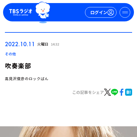
ログイン
マイページ
2022.10.11
火曜日
14:32
新規会員登録
ログイン
その他
吹奏楽部
高見沢俊彦のロックばん
この記事をシェア
今日の番組表
週間番組表
トピックス
TBS Podcast