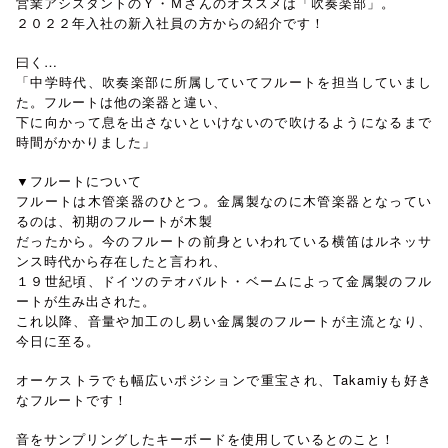
営業アシスタントのＹ・Ｍさんのオススメは「吹奏楽部」。
２０２２年入社の新入社員の方からの紹介です！
曰く…
「中学時代、吹奏楽部に所属していてフルートを担当していまし
た。フルートは他の楽器と違い、
下に向かって息を出さないといけないので吹けるようになるまで
時間がかかりました」
▼フルートについて
フルートは木管楽器のひとつ。金属製なのに木管楽器となってい
るのは、初期のフルートが木製
だったから。今のフルートの前身といわれている横笛はルネッサ
ンス時代から存在したと言われ、
１９世紀頃、ドイツのテオバルト・ベームによって金属製のフル
ートが生み出された。
これ以降、音量や加工のし易い金属製のフルートが主流となり、
今日に至る。
オーケストラでも幅広いポジションで重宝され、Takamiyも好き
なフルートです！
音をサンプリングしたキーボードを使用しているとのこと！