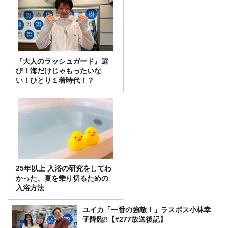
『大人のラッシュガード』選
び！海だけじゃもったいな
い！ひとり１着時代！？
25年以上 入浴の研究をしてわ
かった、夏を乗り切るための
入浴方法
ユイカ「一番の強敵！」ラスボス小林幸
子降臨‼【#277放送後記】