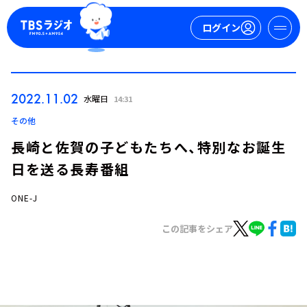
ログイン
マイページ
2022.11.02
水曜日
14:31
新規会員登録
ログイン
その他
長崎と佐賀の子どもたちへ、特別なお誕生
日を送る長寿番組
ONE-J
この記事をシェア
今日の番組表
週間番組表
トピックス
TBS Podcast