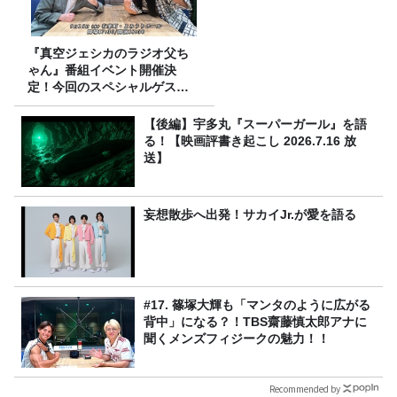
『真空ジェシカのラジオ父ち
ゃん』番組イベント開催決
定！今回のスペシャルゲスト
は、タカアンドトシ！
【後編】宇多丸『スーパーガール』を語
る！【映画評書き起こし 2026.7.16 放
送】
妄想散歩へ出発！サカイJr.が愛を語る
#17. 篠塚大輝も「マンタのように広がる
背中」になる？！TBS齋藤慎太郎アナに
聞くメンズフィジークの魅力！！
Recommended by