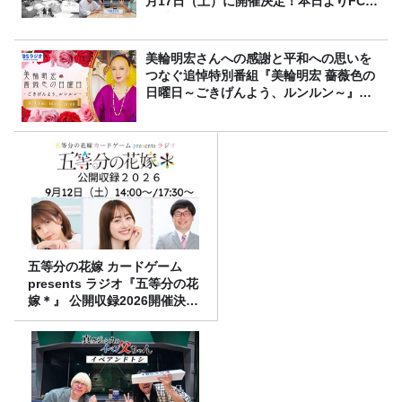
月17日（土）に開催決定！本日よりFC先
行受付スタート！
美輪明宏さんへの感謝と平和への思いを
つなぐ追悼特別番組『美輪明宏 薔薇色の
日曜日～ごきげんよう、ルンルン～』
8/9（日）16時放送
五等分の花嫁 カードゲーム
presents ラジオ『五等分の花
嫁＊』 公開収録2026開催決
定！