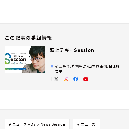
この記事の番組情報
荻上チキ・ Session
荻上チキ/片桐千晶/山本恵里伽/日比麻
音子
# ニュース＝Daily News Session
# ニュース