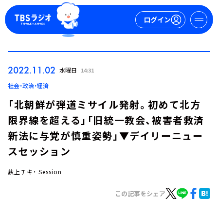
ログイン
マイページ
2022.11.02
水曜日
14:31
新規会員登録
ログイン
社会・政治・経済
「北朝鮮が弾道ミサイル発射。初めて北方
限界線を超える」「旧統一教会、被害者救済
新法に与党が慎重姿勢」▼デイリーニュー
スセッション
荻上チキ・ Session
今日の番組表
週間番組表
この記事をシェア
トピックス
TBS Podcast