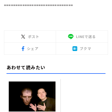
==============================
ポスト
LINEで送る
シェア
ブクマ
あわせて読みたい