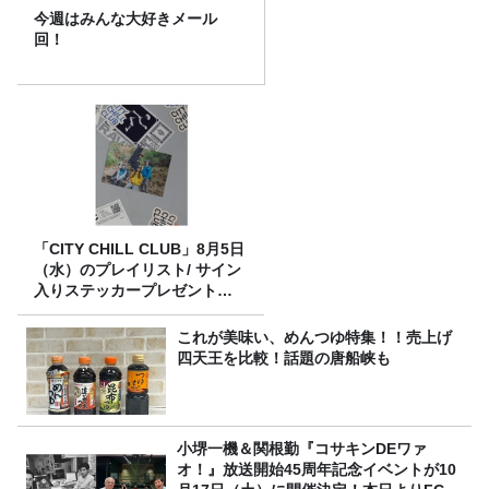
今週はみんな大好きメール
回！
「CITY CHILL CLUB」8月5日
（水）のプレイリスト/ サイン
入りステッカープレゼント有
り
これが美味い、めんつゆ特集！！売上げ
四天王を比較！話題の唐船峡も
小堺一機＆関根勤『コサキンDEワァ
オ！』放送開始45周年記念イベントが10