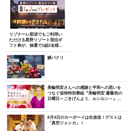
リゾナーレ那須でもご利用い
ただける星野リゾート宿泊ギ
フト券が、抽選で1組2名様に
プレゼント！
鰻パクリ
美輪明宏さんへの感謝と平和への思いを
つなぐ追悼特別番組『美輪明宏 薔薇色の
日曜日～ごきげんよう、ルンルン～』
8/9（日）16時放送
8月4日のカーボーイは生放送！ゲストは
「真空ジェシカ」！