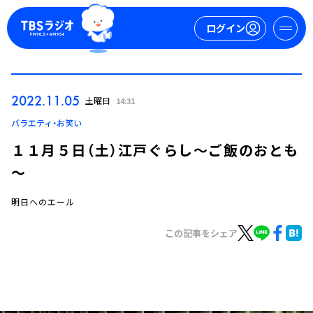
ログイン
マイページ
2022.11.05
土曜日
14:31
新規会員登録
ログイン
バラエティ・お笑い
１１月５日（土）江戸ぐらし～ご飯のおとも
～
明日へのエール
この記事をシェア
今日の番組表
週間番組表
トピックス
TBS Podcast