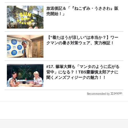
放送後記＆「『ねこずみ・うささわ』販
売開始！」
【“着たほうが涼しい”は本当か？】ワー
クマンの暑さ対策ウェア、実力検証！
#17. 篠塚大輝も「マンタのように広がる
背中」になる？！TBS齋藤慎太郎アナに
聞くメンズフィジークの魅力！！
Recommended by