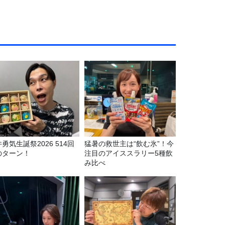
勇気生誕祭2026 514回
猛暑の救世主は“飲む氷”！今
のターン！
注目のアイススラリー5種飲
み比べ