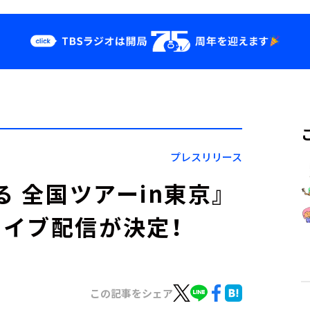
クス
イベント・グッ
ズ
st
YouTube
せ
会社情報
プレスリリース
る 全国ツアーin東京』
イブ配信が決定！
この記事をシェア