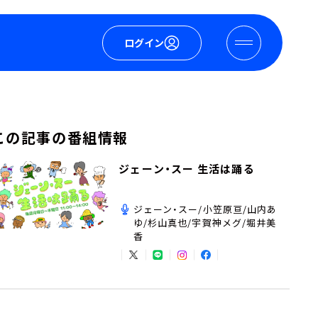
ログイン
この記事の番組情報
ジェーン・スー 生活は踊る
ジェーン・スー/小笠原亘/山内あ
ゆ/杉山真也/宇賀神メグ/堀井美
香