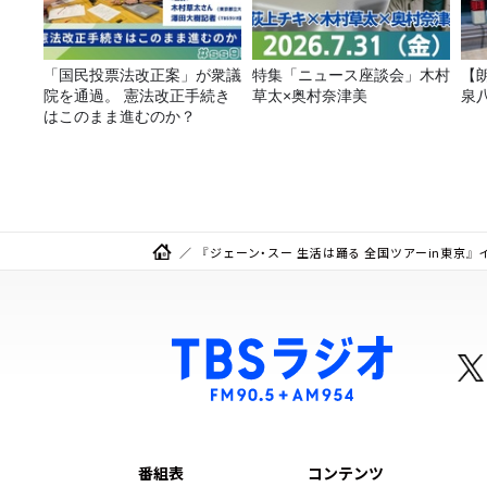
「国民投票法改正案」が衆議
特集「ニュース座談会」木村
【
院を通過。 憲法改正手続き
草太×奥村奈津美
泉
はこのまま進むのか？
『ジェーン・スー 生活は踊る 全国ツアーin東京
番組表
コンテンツ