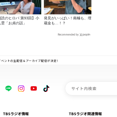
朗読のヒロバ 第93回】小
発見がいっぱい！南極も、埋
八雲「お貞の話」
蔵金も…！？
Recommended by
』 イベントの生配信＆アーカイブ配信が決定！
TBSラジオ情報
TBSラジオ関連情報