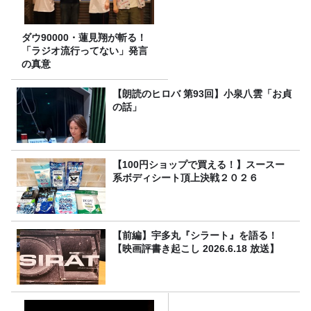
ダウ90000・蓮見翔が斬る！
「ラジオ流行ってない」発言
の真意
【朗読のヒロバ 第93回】小泉八雲「お貞
の話」
【100円ショップで買える！】スースー
系ボディシート頂上決戦２０２６
【前編】宇多丸『シラート』を語る！
【映画評書き起こし 2026.6.18 放送】