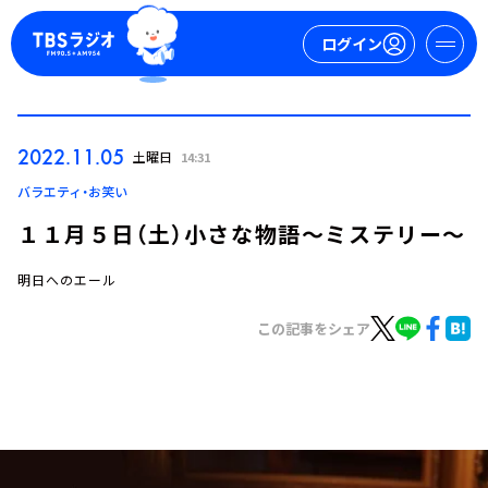
ログイン
マイページ
2022.11.05
土曜日
14:31
新規会員登録
ログイン
バラエティ・お笑い
１１月５日（土）小さな物語～ミステリー～
明日へのエール
この記事をシェア
今日の番組表
週間番組表
トピックス
TBS Podcast