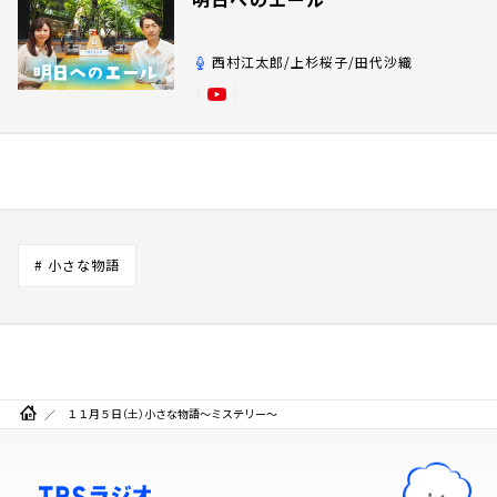
西村江太郎/上杉桜子/田代沙織
# 小さな物語
１１月５日（土）小さな物語～ミステリー～