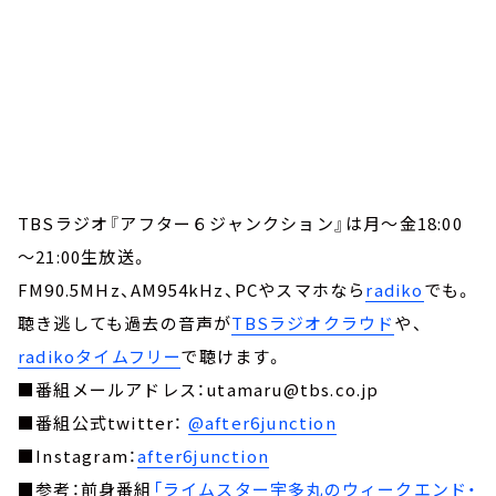
TBSラジオ『アフター６ジャンクション』は月～金18:00
～21:00生放送。
FM90.5MHz、AM954kHz、PCやスマホなら
radiko
でも。
聴き逃しても過去の音声が
TBSラジオクラウド
や、
radikoタイムフリー
で聴けます。
■番組メールアドレス：utamaru@tbs.co.jp
■番組公式twitter：
@after6junction
■Instagram：
after6junction
■参考：前身番組
「ライムスター宇多丸のウィークエンド・