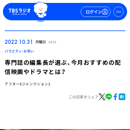
ログイン
マイページ
2022.10.31
月曜日
14:32
新規会員登録
ログイン
バラエティ・お笑い
専門誌の編集長が選ぶ、今月おすすめの配
信映画やドラマとは？
アフター6ジャンクション2
この記事をシェア
今日の番組表
週間番組表
トピックス
TBS Podcast