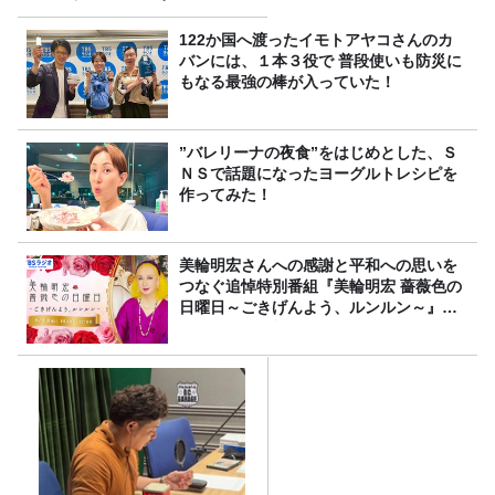
る？
122か国へ渡ったイモトアヤコさんのカ
バンには、１本３役で 普段使いも防災に
もなる最強の棒が入っていた！
”バレリーナの夜食”をはじめとした、Ｓ
ＮＳで話題になったヨーグルトレシピを
作ってみた！
美輪明宏さんへの感謝と平和への思いを
つなぐ追悼特別番組『美輪明宏 薔薇色の
日曜日～ごきげんよう、ルンルン～』
8/9（日）16時放送