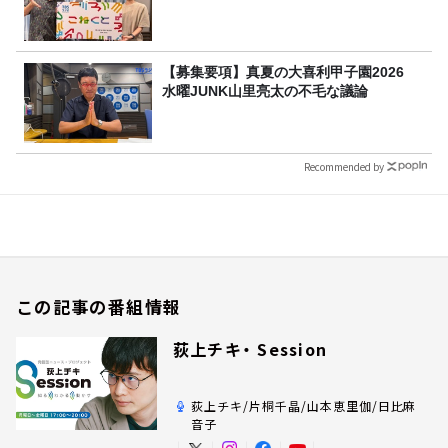
【募集要項】真夏の大喜利甲子園2026
水曜JUNK山里亮太の不毛な議論
Recommended by
この記事の番組情報
荻上チキ・ Session
荻上チキ/片桐千晶/山本恵里伽/日比麻
音子