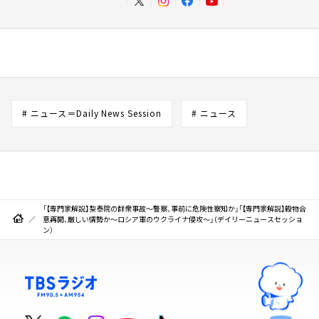
# ニュース＝Daily News Session
# ニュース
「【専門家解説】梨泰院の群衆事故～警察、事前に危険性察知か」「【専門家解説】穀物合
意再開、厳しい情勢か～ロシア軍のウクライナ侵攻～」（デイリーニュースセッショ
ン）