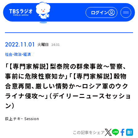
ログイン
マイページ
2022.11.01
火曜日
14:31
新規会員登録
ログイン
社会・政治・経済
「【専門家解説】梨泰院の群衆事故～警察、
事前に危険性察知か」「【専門家解説】穀物
合意再開、厳しい情勢か～ロシア軍のウク
ライナ侵攻～」（デイリーニュースセッショ
ン）
今日の番組表
週間番組表
荻上チキ・ Session
トピックス
この記事をシェア
TBS Podcast