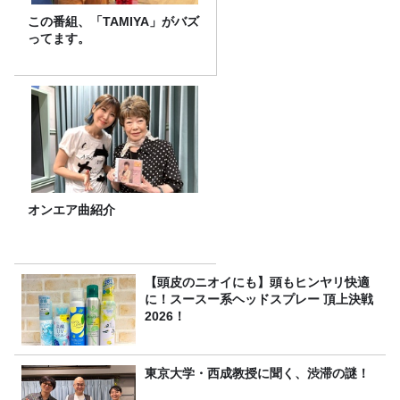
この番組、「TAMIYA」がバズ
ってます。
オンエア曲紹介
【頭皮のニオイにも】頭もヒンヤリ快適
に！スースー系ヘッドスプレー 頂上決戦
2026！
東京大学・西成教授に聞く、渋滞の謎！