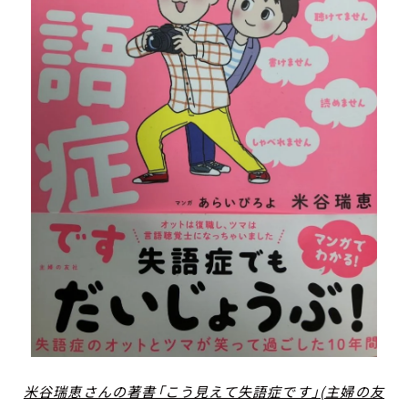
米谷瑞恵さんの著書「こう見えて失語症です」(主婦の友