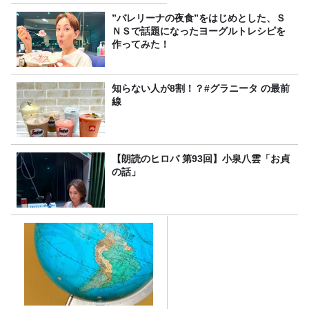
”バレリーナの夜食”をはじめとした、Ｓ
ＮＳで話題になったヨーグルトレシピを
作ってみた！
知らない人が8割！？#グラニータ の最前
線
【朗読のヒロバ 第93回】小泉八雲「お貞
の話」