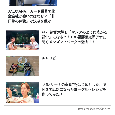
JALやANA、カード業界で航
空会社が強いのはなぜ？「非
日常の体験」が決済を動かす
理由
#17. 篠塚大輝も「マンタのように広がる
背中」になる？！TBS齋藤慎太郎アナに
聞くメンズフィジークの魅力！！
チャリピ
”バレリーナの夜食”をはじめとした、Ｓ
ＮＳで話題になったヨーグルトレシピを
作ってみた！
Recommended by