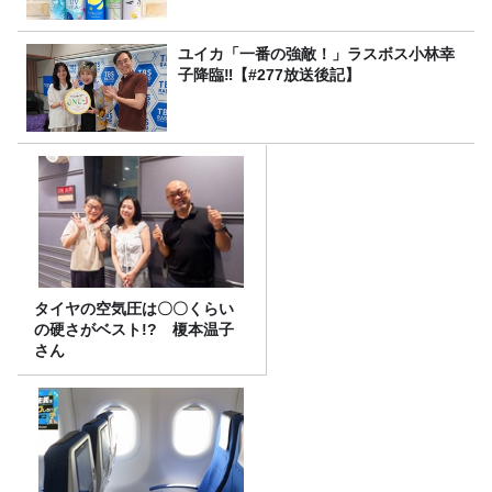
ユイカ「一番の強敵！」ラスボス小林幸
子降臨‼【#277放送後記】
タイヤの空気圧は〇〇くらい
の硬さがベスト!? 榎本温子
さん